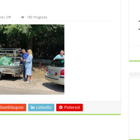
on
ts Off
183 Pregleda
oipad
1
Stumbleupon
LinkedIn
Pinterest