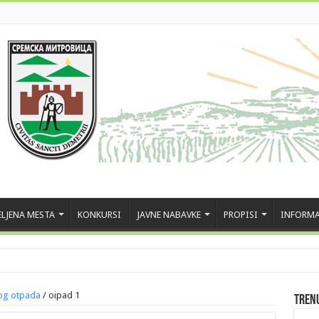
LJENA MESTA
KONKURSI
JAVNE NABAVKE
PROPISI
INFORMA
nog otpada
/
oipad 1
Tren