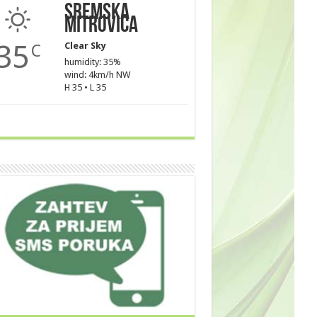
Sremska
Mitrovica
35
Clear Sky
C
humidity: 35%
wind: 4km/h NW
H 35 • L 35