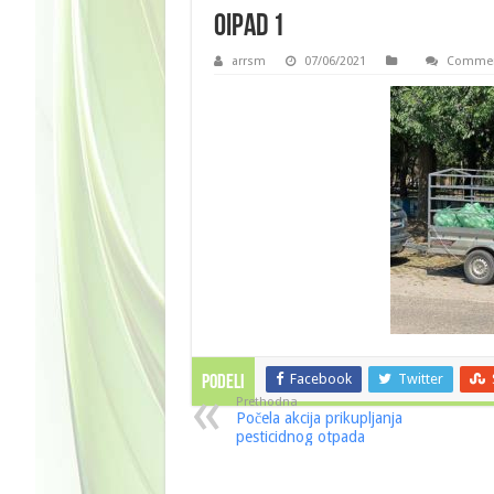
oipad 1
arrsm
07/06/2021
Commen
Facebook
Twitter
PODELI
Prethodna
Počela akcija prikupljanja
pesticidnog otpada