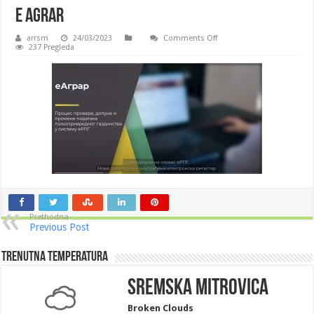
e agrar
on
arrsm
24/03/2023
Comments Off
e
237 Pregleda
agrar
Prethodna
Previous Post
Trenutna Temperatura
Sremska Mitrovica
Broken Clouds