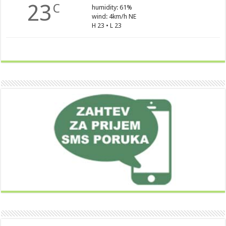
23
C
humidity: 61%
wind: 4km/h NE
H 23 • L 23