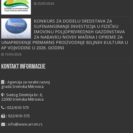
25/05/2026
КONКURS ZA DODELU SREDSTAVA ZA
SUFINANSIRANJE INVESTICIJA U FIZIČКU
IMOVINU POLJOPRIVREDNIH GAZDINSTAVA
ZA NABAVКU NOVIH MAŠINA I OPREME ZA
UNAPREĐENJE PRIMARNE PROIZVODNJE BILJNIH КULTURA U
AP VOJVODINI U 2026. GODINI
15/05/2026
KONTAKT INFORMACIJE
:
Agencija za ruralni razvoj
grada Sremska Mitrovica
:
Svetog Dimitrija br. 6,
22000 Sremska Mitrovica
:
022/610-573
:
022/610-573
:
info@www.arrsm.rs