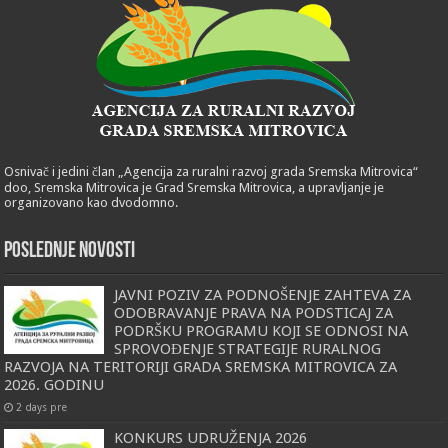
Osnivač i jedini član „Agencija za ruralni razvoj grada Sremska Mitrovica“
doo, Sremska Mitrovica je Grad Sremska Mitrovica, a upravljanje je
organizovano kao dvodomno.
POSLEDNJE NOVOSTI
JAVNI POZIV ZA PODNOŠENJE ZAHTEVA ZA
ODOBRAVANJE PRAVA NA PODSTICAJ ZA
PODRŠKU PROGRAMU KOJI SE ODNOSI NA
SPROVOĐENJE STRATEGIJE RURALNOG
RAZVOJA NA TERITORIJI GRADA SREMSKA MITROVICA ZA
2026. GODINU
2 days pre
KONKURS UDRUŽENJA 2026