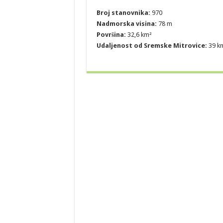
Broj stanovnika:
970
Nadmorska visina:
78 m
Površina:
32,6 km²
Udaljenost od Sremske Mitrovice:
39 k