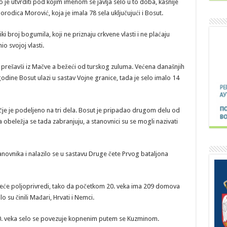
 je utvrditi pod kojim imenom se javlja selo u to doba, kasnije
rodica Morović, koja je imala 78 sela uključujući i Bosut.
i broj bogumila, koji ne priznaju crkvene vlasti i ne plaćaju
o svojoj vlasti.
ka prešavši iz Mačve a bežeći od turskog zuluma. Većena današnjih
godine Bosut ulazi u sastav Vojne granice, tada je selo imalo 14
e je podeljeno na tri dela. Bosut je pripadao drugom delu od
beležja se tada zabranjuju, a stanovnici su se mogli nazivati
anovnika i nalazilo se u sastavu Druge čete Prvog bataljona
kreće poljoprivredi, tako da početkom 20. veka ima 209 domova
 su činili Mađari, Hrvati i Nemci.
0. veka selo se povezuje kopnenim putem se Kuzminom.