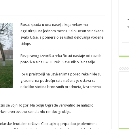
Bosut spada u ona naselja koja vekovima
egzistiraju na jednom mestu. Selo Bosut se nekada
zvalo Ušće, a pomeralo se usled delovanja vodene
stihije.
Bez pravog izvorišta reka Bosut nastaje od raznih
potočića a na ušću u reku Savu niklo je naselje.
Još u praistoriji na uzvišenjima pored reke nikle su
gradine, na području sela nađena je ostava sa
nekoliko stotina bronzanih predmeta, iz vremena
zio se vojni logor. Na polju Ograde verovatno se nalazilo
kvine verovatno se nalazilo rimsko groblje.
đarske feudalne države. Ceo taj kraj pripadao je plemićima