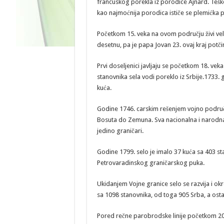
francuskog porekla iz porodice Ajnard. Teško
kao najmoćnija porodica ističe se plemićka po
Početkom 15. veka na ovom području živi velik
desetnu, pa je papa Jovan 23. ovaj kraj potčini
Prvi doseljenici javljaju se početkom 18. ve
stanovnika sela vodi poreklo iz Srbije.1733. 
kuća.
Godine 1746. carskim rešenjem vojno područj
Bosuta do Zemuna. Sva nacionalna i narodna o
jedino graničari.
Godine 1799. selo je imalo 37 kuća sa 403 st
Petrovaradinskog graničarskog puka.
Ukidanjem Vojne granice selo se razvija i o
sa 1098 stanovnika, od toga 905 Srba, a ostalo
Pored rečne parobrodske linije početkom 2