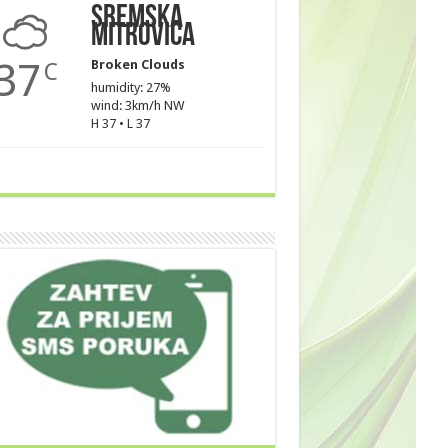
Sremska
Mitrovica
37
Broken Clouds
C
humidity: 27%
wind: 3km/h NW
H 37 • L 37