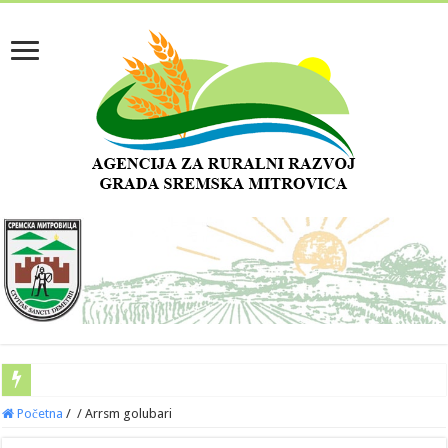
Početna
/
/
Arrsm golubari