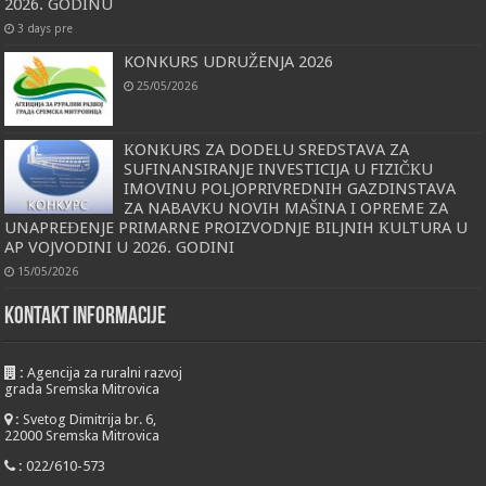
2026. GODINU
3 days pre
KONKURS UDRUŽENJA 2026
25/05/2026
КONКURS ZA DODELU SREDSTAVA ZA
SUFINANSIRANJE INVESTICIJA U FIZIČКU
IMOVINU POLJOPRIVREDNIH GAZDINSTAVA
ZA NABAVКU NOVIH MAŠINA I OPREME ZA
UNAPREĐENJE PRIMARNE PROIZVODNJE BILJNIH КULTURA U
AP VOJVODINI U 2026. GODINI
15/05/2026
KONTAKT INFORMACIJE
:
Agencija za ruralni razvoj
grada Sremska Mitrovica
:
Svetog Dimitrija br. 6,
22000 Sremska Mitrovica
:
022/610-573