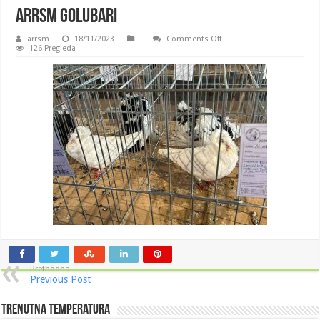
Arrsm golubari
on
arrsm
18/11/2023
Comments Off
Arrsm
126 Pregleda
golubari
Prethodna
Previous Post
Trenutna Temperatura