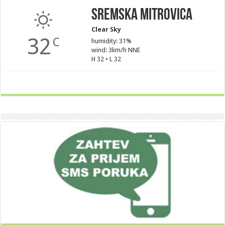
Sremska Mitrovica
Clear Sky
32
C
humidity: 31%
wind: 3km/h NNE
H 32 • L 32