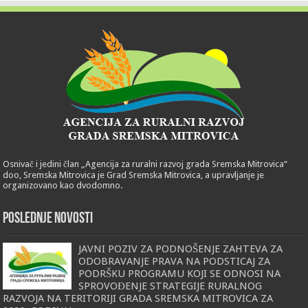
Osnivač i jedini član „Agencija za ruralni razvoj grada Sremska Mitrovica“
doo, Sremska Mitrovica je Grad Sremska Mitrovica, a upravljanje je
organizovano kao dvodomno.
POSLEDNJE NOVOSTI
JAVNI POZIV ZA PODNOŠENJE ZAHTEVA ZA
ODOBRAVANJE PRAVA NA PODSTICAJ ZA
PODRŠKU PROGRAMU KOJI SE ODNOSI NA
SPROVOĐENJE STRATEGIJE RURALNOG
RAZVOJA NA TERITORIJI GRADA SREMSKA MITROVICA ZA