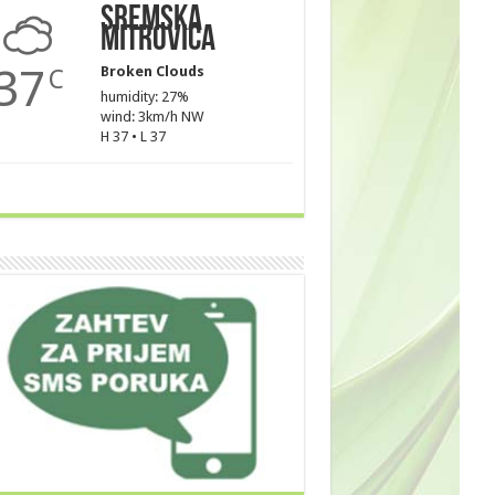
Sremska
Mitrovica
37
Broken Clouds
C
humidity: 27%
wind: 3km/h NW
H 37 • L 37