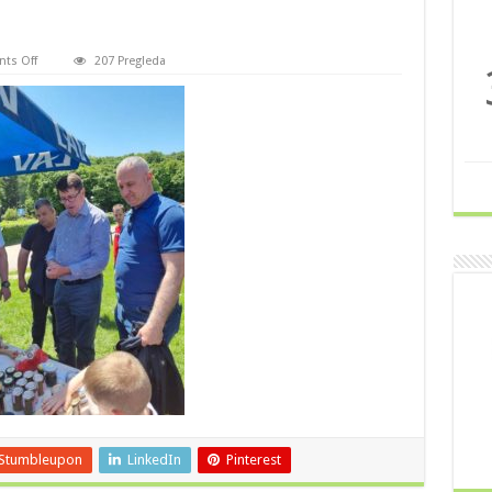
on
ts Off
207 Pregleda
20210523_123449
Stumbleupon
LinkedIn
Pinterest