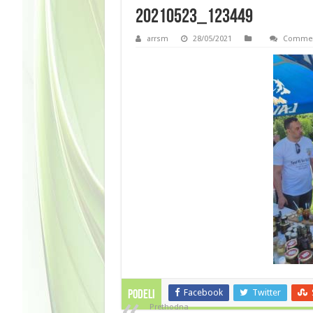
20210523_123449
arrsm
28/05/2021
Commen
Facebook
Twitter
PODELI
Prethodna