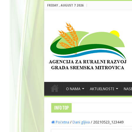
FRIDAY , AUGUST 7 2026
O NAMA
AKTUELNOSTI
NASE
INFO TOP
Početna
/
Dani gljiva
/
20210523_123449