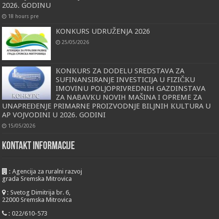
2026. GODINU
18 hours pre
KONKURS UDRUŽENJA 2026
25/05/2026
КONКURS ZA DODELU SREDSTAVA ZA
SUFINANSIRANJE INVESTICIJA U FIZIČКU
IMOVINU POLJOPRIVREDNIH GAZDINSTAVA
ZA NABAVКU NOVIH MAŠINA I OPREME ZA
UNAPREĐENJE PRIMARNE PROIZVODNJE BILJNIH КULTURA U
AP VOJVODINI U 2026. GODINI
15/05/2026
KONTAKT INFORMACIJE
:
Agencija za ruralni razvoj
grada Sremska Mitrovica
:
Svetog Dimitrija br. 6,
22000 Sremska Mitrovica
:
022/610-573