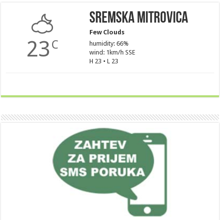
Sremska Mitrovica
Few Clouds
23
C
humidity: 66%
wind: 1km/h SSE
H 23 • L 23