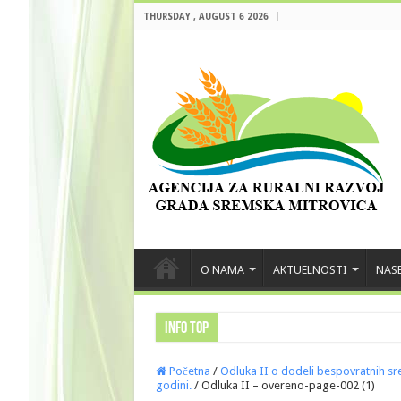
THURSDAY , AUGUST 6 2026
O NAMA
AKTUELNOSTI
NASE
INFO TOP
Početna
/
Odluka II o dodeli bespovratnih sre
godini.
/
Odluka II – overeno-page-002 (1)