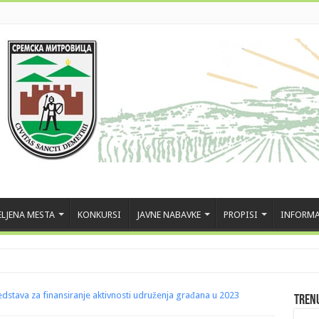
LJENA MESTA
KONKURSI
JAVNE NABAVKE
PROPISI
INFORMA
dstava za finansiranje aktivnosti udruženja građana u 2023
Tren