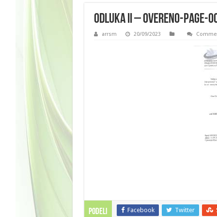
Odluka II – overeno-page-00
arrsm
20/09/2023
Commen
Facebook
Twitter
PODELI