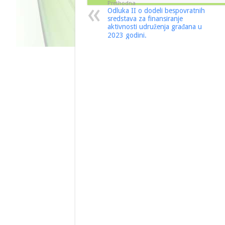
Prethodna
Odluka II o dodeli bespovratnih
sredstava za finansiranje
aktivnosti udruženja građana u
2023 godini.