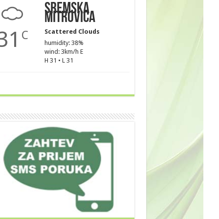
Sremska
Mitrovica
31
Scattered Clouds
C
humidity: 38%
wind: 3km/h E
H 31 • L 31