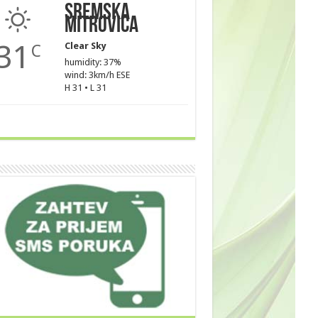
Sremska
Mitrovica
31
Clear Sky
C
humidity: 37%
wind: 3km/h ESE
H 31 • L 31