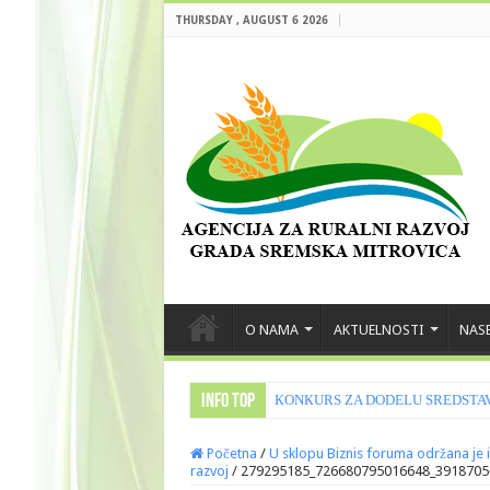
THURSDAY , AUGUST 6 2026
O NAMA
AKTUELNOSTI
NASE
INFO TOP
КONКURS ZA DODELU SREDSTAVA
Početna
/
U sklopu Biznis foruma održana je i
razvoj
/
279295185_726680795016648_3918705