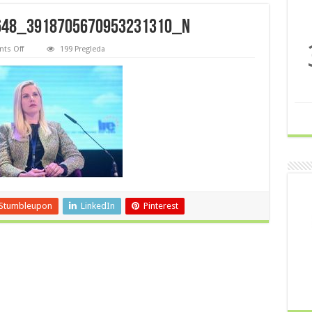
648_3918705670953231310_n
on
ts Off
199 Pregleda
279295185_726680795016648_3918705670953231310_n
Stumbleupon
LinkedIn
Pinterest