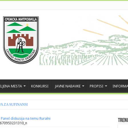
LJENA MESTA
KONKURSI
JAVNE NABAVKE
PROPISI
INFORMA
 ZA SUFINANSIRANJE INVESTICIJA U FIZIČК
 Panel diskusija na temu Ruralni
Tren
670953231310_n