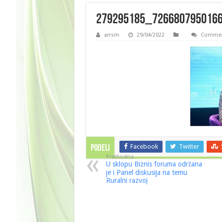
279295185_726680795016
arrsm
29/04/2022
Commen
Facebook
Twitter
PODELI
Prethodna
U sklopu Biznis foruma održana
je i Panel diskusija na temu
Ruralni razvoj