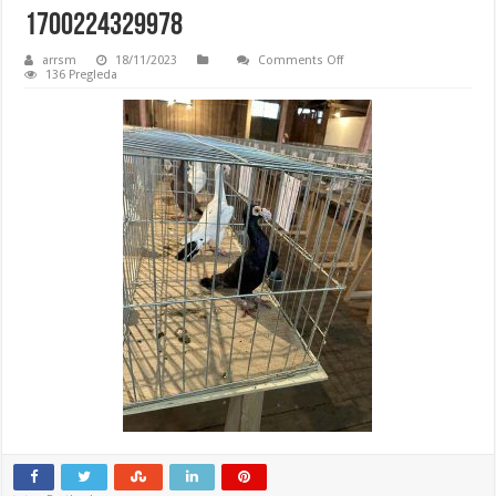
1700224329978
on
arrsm
18/11/2023
Comments Off
1700224329978
136 Pregleda