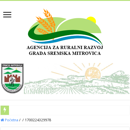
Početna
/
/
1700224329978