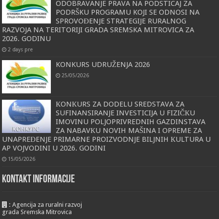
ODOBRAVANJE PRAVA NA PODSTICAJ ZA
PODRŠKU PROGRAMU KOJI SE ODNOSI NA
SPROVOĐENJE STRATEGIJE RURALNOG
RAZVOJA NA TERITORIJI GRADA SREMSKA MITROVICA ZA
2026. GODINU
2 days pre
KONKURS UDRUŽENJA 2026
25/05/2026
КONКURS ZA DODELU SREDSTAVA ZA
SUFINANSIRANJE INVESTICIJA U FIZIČКU
IMOVINU POLJOPRIVREDNIH GAZDINSTAVA
ZA NABAVКU NOVIH MAŠINA I OPREME ZA
UNAPREĐENJE PRIMARNE PROIZVODNJE BILJNIH КULTURA U
AP VOJVODINI U 2026. GODINI
15/05/2026
KONTAKT INFORMACIJE
:
Agencija za ruralni razvoj
grada Sremska Mitrovica