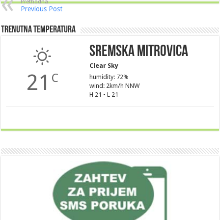
Prethodna
Previous Post
Trenutna Temperatura
Sremska Mitrovica
Clear Sky
21
C
humidity: 72%
wind: 2km/h NNW
H 21 • L 21