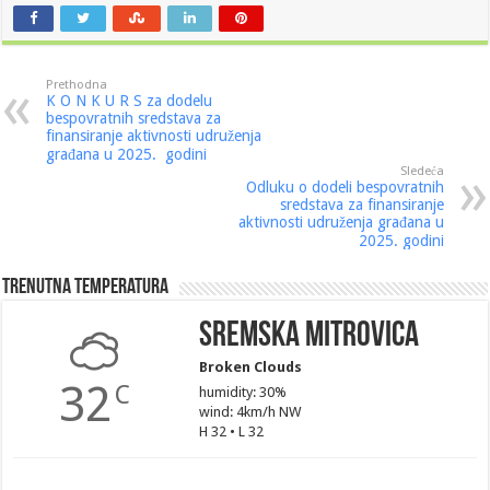
Prethodna
K O N K U R S za dodelu
bespovratnih sredstava za
finansiranje aktivnosti udruženja
građana u 2025. godini
Sledeća
Odluku o dodeli bespovratnih
sredstava za finansiranje
aktivnosti udruženja građana u
2025. godini
Trenutna Temperatura
Sremska Mitrovica
Broken Clouds
32
C
humidity: 30%
wind: 4km/h NW
H 32 • L 32