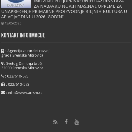
IMOVINU POLJOPRIVREDNIH GAZDINSTAVA
ZA NABAVКU NOVIH MAŠINA I OPREME ZA
UNAPREĐENJE PRIMARNE PROIZVODNJE BILJNIH КULTURA U
AP VOJVODINI U 2026. GODINI
15/05/2026
KONTAKT INFORMACIJE
:
Agencija za ruralni razvoj
grada Sremska Mitrovica
:
Svetog Dimitrija br. 6,
22000 Sremska Mitrovica
:
022/610-573
:
022/610-573
:
info@www.arrsm.rs