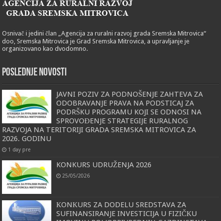
Osnivač i jedini član „Agencija za ruralni razvoj grada Sremska Mitrovica“
doo, Sremska Mitrovica je Grad Sremska Mitrovica, a upravljanje je
organizovano kao dvodomno.
POSLEDNJE NOVOSTI
JAVNI POZIV ZA PODNOŠENJE ZAHTEVA ZA
ODOBRAVANJE PRAVA NA PODSTICAJ ZA
PODRŠKU PROGRAMU KOJI SE ODNOSI NA
SPROVOĐENJE STRATEGIJE RURALNOG
RAZVOJA NA TERITORIJI GRADA SREMSKA MITROVICA ZA
2026. GODINU
1 day pre
KONKURS UDRUŽENJA 2026
25/05/2026
КONКURS ZA DODELU SREDSTAVA ZA
SUFINANSIRANJE INVESTICIJA U FIZIČКU