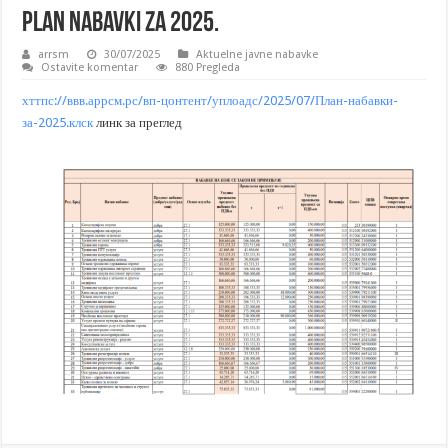
Plan nabavki za 2025.
arrsm
30/07/2025
Aktuelne javne nabavke
Ostavite komentar
880 Pregleda
хттпс://ввв.аррсм.рс/вп-цонтент/уплоадс/2025/07/План-набавки-
за-2025.клск
линк за преглед