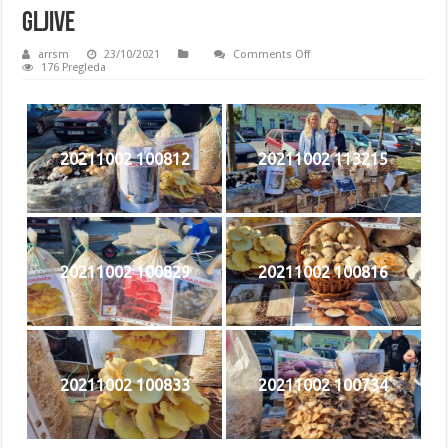
Gljive
on
arrsm
23/10/2021
Comments Off
Gljive
176 Pregleda
20211002 100812
20211002 113215
20211002 100829
20211002 100816
20211002 100833
20211002 100734