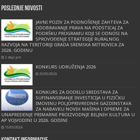
POSLEDNJE NOVOSTI
JAVNI POZIV ZA PODNOŠENJE ZAHTEVA ZA
ODOBRAVANJE PRAVA NA PODSTICAJ ZA
PODRŠKU PROGRAMU KOJI SE ODNOSI NA
SPROVOĐENJE STRATEGIJE RURALNOG
RAZVOJA NA TERITORIJI GRADA SREMSKA MITROVICA ZA
2026. GODINU
2 days pre
KONKURS UDRUŽENJA 2026
25/05/2026
КONКURS ZA DODELU SREDSTAVA ZA
SUFINANSIRANJE INVESTICIJA U FIZIČКU
IMOVINU POLJOPRIVREDNIH GAZDINSTAVA
ZA NABAVКU NOVIH MAŠINA I OPREME ZA
UNAPREĐENJE PRIMARNE PROIZVODNJE BILJNIH КULTURA U
AP VOJVODINI U 2026. GODINI
15/05/2026