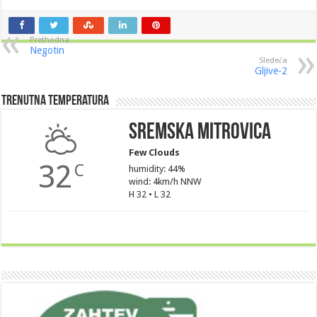
Prethodna
Negotin
Sledeća
Gljive-2
Trenutna Temperatura
Sremska Mitrovica
Few Clouds
32
C
humidity: 44%
wind: 4km/h NNW
H 32 • L 32