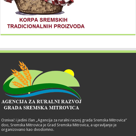
Osnivač i jedini član „Agencija za ruralni razvoj grada Sremska Mitrovica“
doo, Sremska Mitrovica je Grad Sremska Mitrovica, a upravljanje je
organizovano kao dvodomno.