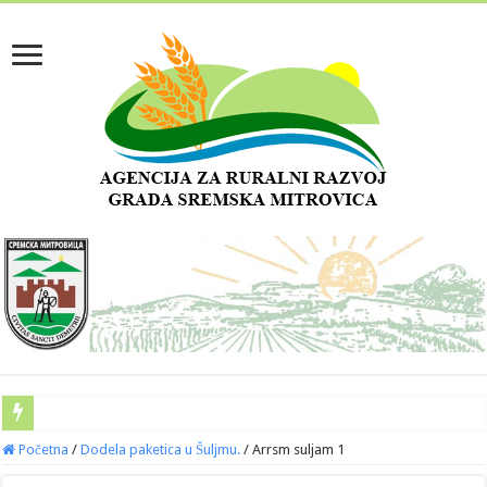
Početna
/
Dodela paketica u Šuljmu.
/
Arrsm suljam 1