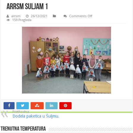
Arrsm suljam 1
on
arrsm
26/12/2021
Comments Off
Arrsm
159 Pregleda
suljam
1
Prethodna
Dodela paketica u Šuljmu.
Trenutna Temperatura