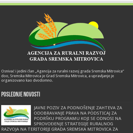
Osnivač i jedini član „Agencija za ruralni razvoj grada Sremska Mitrovica“
doo, Sremska Mitrovica je Grad Sremska Mitrovica, a upravljanje je
organizovano kao dvodomno.
POSLEDNJE NOVOSTI
JAVNI POZIV ZA PODNOŠENJE ZAHTEVA ZA
ODOBRAVANJE PRAVA NA PODSTICAJ ZA
PODRŠKU PROGRAMU KOJI SE ODNOSI NA
SPROVOĐENJE STRATEGIJE RURALNOG
RAZVOJA NA TERITORIJI GRADA SREMSKA MITROVICA ZA