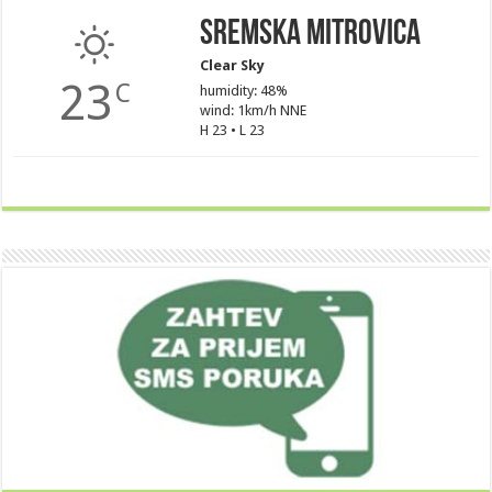
Sremska Mitrovica
Clear Sky
23
C
humidity: 48%
wind: 1km/h NNE
H 23 • L 23