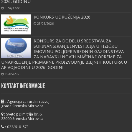
2026. GODINU
3 days pre
KONKURS UDRUŽENJA 2026
25/05/2026
КONКURS ZA DODELU SREDSTAVA ZA
SUFINANSIRANJE INVESTICIJA U FIZIČКU
IMOVINU POLJOPRIVREDNIH GAZDINSTAVA
ZA NABAVКU NOVIH MAŠINA I OPREME ZA
UNAPREĐENJE PRIMARNE PROIZVODNJE BILJNIH КULTURA U
AP VOJVODINI U 2026. GODINI
15/05/2026
KONTAKT INFORMACIJE
:
Agencija za ruralni razvoj
grada Sremska Mitrovica
:
Svetog Dimitrija br. 6,
22000 Sremska Mitrovica
:
022/610-573