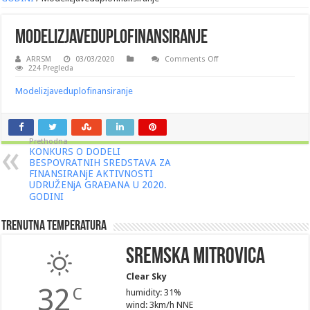
Modelizjaveduplofinansiranje
on
ARRSM
03/03/2020
Comments Off
Modelizjaveduplofinansir
224 Pregleda
Modelizjaveduplofinansiranje
Prethodna
KONKURS O DODELI
BESPOVRATNIH SREDSTAVA ZA
FINANSIRANjE AKTIVNOSTI
UDRUŽENjA GRAĐANA U 2020.
GODINI
Trenutna Temperatura
Sremska Mitrovica
Clear Sky
32
C
humidity: 31%
wind: 3km/h NNE