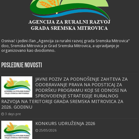
Osnivač i jedini član „Agencija za ruralni razvoj grada Sremska Mitrovica“
doo, Sremska Mitrovica je Grad Sremska Mitrovica, a upravljanje je
organizovano kao dvodomno.
POSLEDNJE NOVOSTI
JAVNI POZIV ZA PODNOŠENJE ZAHTEVA ZA
ODOBRAVANJE PRAVA NA PODSTICAJ ZA
PODRŠKU PROGRAMU KOJI SE ODNOSI NA
SPROVOĐENJE STRATEGIJE RURALNOG
RAZVOJA NA TERITORIJI GRADA SREMSKA MITROVICA ZA
2026. GODINU
3 days pre
KONKURS UDRUŽENJA 2026
25/05/2026