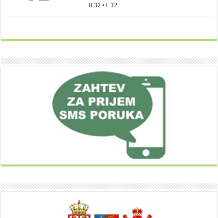
H 32 • L 32