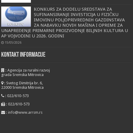
КONКURS ZA DODELU SREDSTAVA ZA
SUFINANSIRANJE INVESTICIJA U FIZIČКU
IMOVINU POLJOPRIVREDNIH GAZDINSTAVA
ZA NABAVКU NOVIH MAŠINA I OPREME ZA
UNAPREĐENJE PRIMARNE PROIZVODNJE BILJNIH КULTURA U
AP VOJVODINI U 2026. GODINI
15/05/2026
KONTAKT INFORMACIJE
:
Agencija za ruralni razvoj
grada Sremska Mitrovica
:
Svetog Dimitrija br. 6,
22000 Sremska Mitrovica
:
022/610-573
:
022/610-573
:
info@www.arrsm.rs