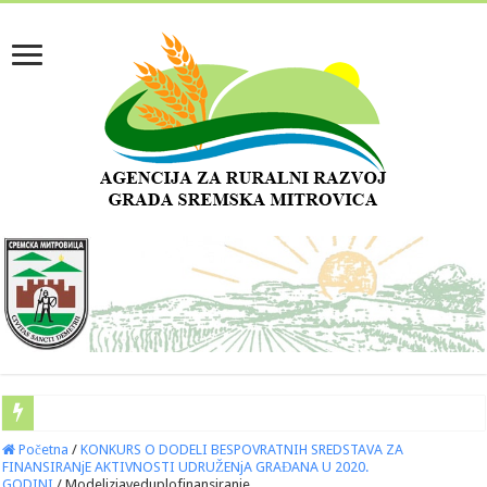
Početna
/
KONKURS O DODELI BESPOVRATNIH SREDSTAVA ZA
FINANSIRANjE AKTIVNOSTI UDRUŽENjA GRAĐANA U 2020.
GODINI
/
Modelizjaveduplofinansiranje