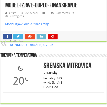
Model-izjave-duplo-finansiranje
on
arrsm
25/05/2026
Comments Off
Model-
23 Pregleda
izjave-
duplo-
Model-izjave-duplo-finansiranje
finansiranje
Prethodna
KONKURS UDRUŽENJA 2026
Trenutna Temperatura
Sremska Mitrovica
Clear Sky
20
C
humidity: 47%
wind: 2km/h E
H 20 • L 20