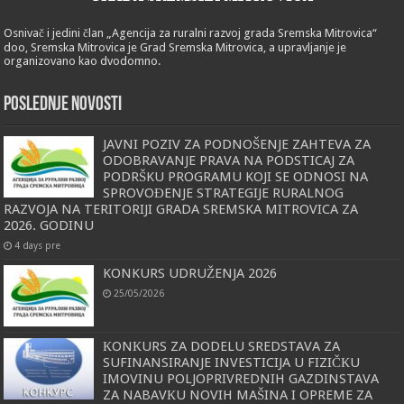
Osnivač i jedini član „Agencija za ruralni razvoj grada Sremska Mitrovica“
doo, Sremska Mitrovica je Grad Sremska Mitrovica, a upravljanje je
organizovano kao dvodomno.
POSLEDNJE NOVOSTI
JAVNI POZIV ZA PODNOŠENJE ZAHTEVA ZA
ODOBRAVANJE PRAVA NA PODSTICAJ ZA
PODRŠKU PROGRAMU KOJI SE ODNOSI NA
SPROVOĐENJE STRATEGIJE RURALNOG
RAZVOJA NA TERITORIJI GRADA SREMSKA MITROVICA ZA
2026. GODINU
4 days pre
KONKURS UDRUŽENJA 2026
25/05/2026
КONКURS ZA DODELU SREDSTAVA ZA
SUFINANSIRANJE INVESTICIJA U FIZIČКU
IMOVINU POLJOPRIVREDNIH GAZDINSTAVA
ZA NABAVКU NOVIH MAŠINA I OPREME ZA