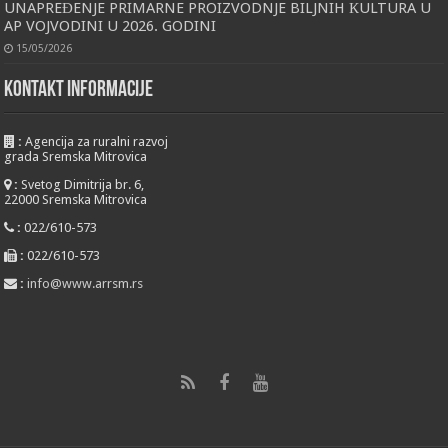
UNAPREĐENJE PRIMARNE PROIZVODNJE BILJNIH КULTURA U
AP VOJVODINI U 2026. GODINI
15/05/2026
KONTAKT INFORMACIJE
:
Agencija za ruralni razvoj
grada Sremska Mitrovica
:
Svetog Dimitrija br. 6,
22000 Sremska Mitrovica
:
022/610-573
:
022/610-573
:
info@www.arrsm.rs