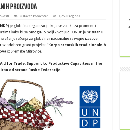
NIH PROIZVODA
ovosti
Ostavite komentar
1,250 Pregleda
UNDP)
je globalna organizacija koja se zalaže za promene i
rsima kako bi se omogućio bolji život ljudi. UNDP je prisutan u
ronalaženju rešenja za globalne i nacionalne razvojne izazove.
kroz odobren grant projekat
“Korpa sremskih tradicionalnih
Sova
iz Sremske Mitrovice.
id for Trade: Support to Productive Capacities in the
siran od strane Ruske Federacije.