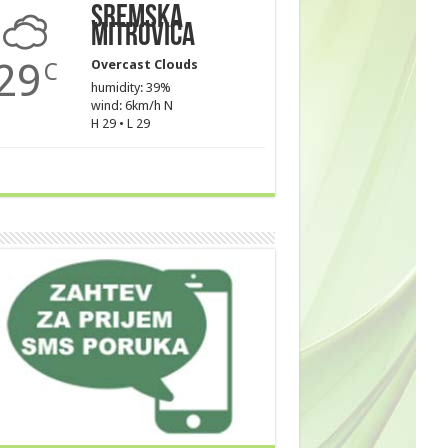
Sremska
Mitrovica
29
Overcast Clouds
C
humidity: 39%
wind: 6km/h N
H 29 • L 29