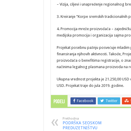
– Vizija, ciljevi i unapređenje regionalnog br
3. Kreiranje “Korpe sremskih tradicionalnih pr
4. Promocija mreže proizvođača – zajednička i
medijska promocija i organizacija sajma pro
Projekat posebnu pažnju posvećuje mladim p
finansiranja njihovih aktivnosti. Takođe, Pro
proizvođača o benefitima registracije, o zn
načinima legalnog plasmana proizvoda na re
Ukupna vrednost projekta je 21.250,00 USD 
USD. Projekat traje do jula 2019. godine.
Facebook
Twitter
PODELI
Prethodna
PODRŠKA SEOSKOM
PREDUZETNIŠTVU