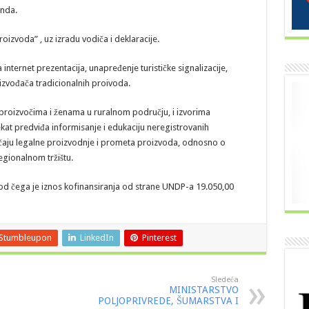
enda.
oizvoda” , uz izradu vodiča i deklaracije.
nternet prezentacija, unapređenje turističke signalizacije,
izvođača tradicionalnih proivoda.
roizvočima i ženama u ruralnom području, i izvorima
jekat predviđa informisanje i edukaciju neregistrovanih
ačaju legalne proizvodnje i prometa proizvoda, odnosno o
gionalnom tržištu.
od čega je iznos kofinansiranja od strane UNDP-a 19.050,00
Stumbleupon
LinkedIn
Pinterest
Sledeća
MINISTARSTVO
POLJOPRIVREDE, ŠUMARSTVA I