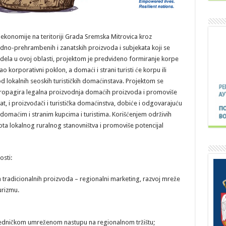
e ekonomije na teritoriji Grada Sremska Mitrovica kroz
edno-prehrambenih i zanatskih proizvoda i subjekata koji se
ela u ovoj oblasti, projektom je predviđeno formiranje korpe
o korporativni poklon, a domaći i strani turisti će korpu ili
 lokalnih seoskih turističkih domaćinstava. Projektom se
 propagira legalna proizvodnja domaćih proizvoda i promoviše
ekat, i proizvođači i turistička domaćinstva, dobiće i odgovarajuću
iviji domaćim i stranim kupcima i turistima. Korišćenjem održivih
vota lokalnog ruralnog stanovništva i promoviše potencijal
osti:
 tradicionalnih proizvoda – regionalni marketing, razvoj mreže
urizmu.
ajedničkom umreženom nastupu na regionalnom tržištu;