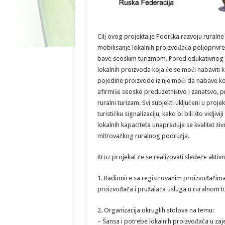
Cilj ovog projekta je Podrška razvoju ruraln
mobilisanje lokalnih proizvođača poljoprivr
bave seoskim turizmom. Pored edukativnog d
lokalnih proizvoda koja će se moći nabaviti ka
pojedine proizvode iz nje moći da nabave kod
afirmiše seosko preduzetništvo i zanatsvo,
ruralni turizam. Svi subjekti uključeni u proj
turističku signalizaciju, kako bi bili što vidj
lokalnih kapaciteta unapređuje se kvalitet ži
mitrovačkog ruralnog područja.
Kroz projekat će se realizovati sledeće aktivn
1. Radionice sa registrovanim proizvođačima
proizvođača i pružalaca usluga u ruralnom t
2. Organizacija okruglih stolova na temu:
– Šansa i potrebe lokalnih proizvođača u z