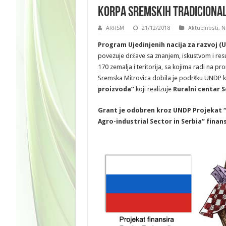
KORPA SREMSKIH TRADICIONAL
ARRSM
21/12/2018
Aktuelnosti
,
N
Program Ujedinjenih nacija za razvoj (
povezuje države sa znanjem, iskustvom i resu
170 zemalja i teritorija, sa kojima radi na p
Sremska Mitrovica dobila je podršku UNDP 
proizvoda”
koji realizuje
Ruralni centar 
Grant je odobren kroz UNDP Projekat “A
Agro-industrial Sector in Serbia” finan