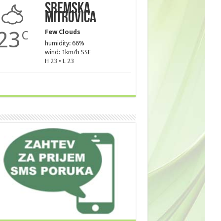
Sremska
Mitrovica
23
Few Clouds
C
humidity: 66%
wind: 1km/h SSE
H 23 • L 23