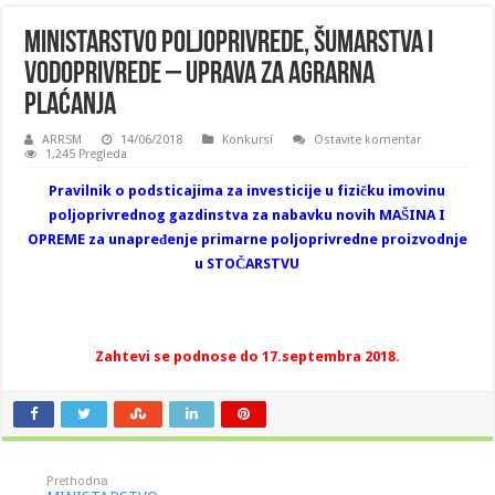
MINISTARSTVO POLjOPRIVREDE, ŠUMARSTVA I
VODOPRIVREDE – UPRAVA ZA AGRARNA
PLAĆANjA
ARRSM
14/06/2018
Konkursi
Ostavite komentar
1,245 Pregleda
Pravilnik o podsticajima za investicije u fizičku imovinu
poljoprivrednog gazdinstva za nabavku novih MAŠINA I
OPREME za unapređenje primarne poljoprivredne proizvodnje
u STOČARSTVU
Zahtevi se podnose do 17.septembra 2018.
Prethodna