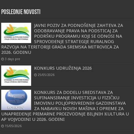
POSLEDNJE NOVOSTI
JAVNI POZIV ZA PODNOŠENJE ZAHTEVA ZA
ODOBRAVANJE PRAVA NA PODSTICAJ ZA
PODRŠKU PROGRAMU KOJI SE ODNOSI NA
SPROVOĐENJE STRATEGIJE RURALNOG
RAZVOJA NA TERITORIJI GRADA SREMSKA MITROVICA ZA
2026. GODINU
3 days pre
KONKURS UDRUŽENJA 2026
25/05/2026
КONКURS ZA DODELU SREDSTAVA ZA
SUFINANSIRANJE INVESTICIJA U FIZIČКU
IMOVINU POLJOPRIVREDNIH GAZDINSTAVA
ZA NABAVКU NOVIH MAŠINA I OPREME ZA
UNAPREĐENJE PRIMARNE PROIZVODNJE BILJNIH КULTURA U
AP VOJVODINI U 2026. GODINI
15/05/2026