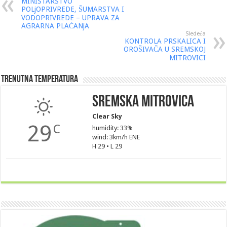
MINISTARSTVO
POLjOPRIVREDE, ŠUMARSTVA I
VODOPRIVREDE – UPRAVA ZA
AGRARNA PLAĆANjA
Sledeća
KONTROLA PRSKALICA I
OROŠIVAČA U SREMSKOJ
MITROVICI
Trenutna Temperatura
Sremska Mitrovica
Clear Sky
29
C
humidity: 33%
wind: 3km/h ENE
H 29 • L 29