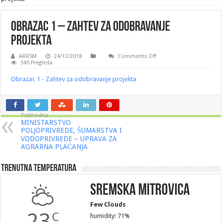
Obrazac 1 – Zahtev za odobravanje
projekta
on
ARRSM
24/12/2018
Comments Off
Obrazac
340 Pregleda
1
–
Obrazac 1 - Zahtev za odobravanje projekta
Zahtev
za
odobravanje
projekta
Prethodna
MINISTARSTVO
POLJOPRIVREDE, ŠUMARSTVA I
VODOPRIVREDE – UPRAVA ZA
AGRARNA PLAĆANJA
Trenutna Temperatura
Sremska Mitrovica
Few Clouds
23
C
humidity: 71%