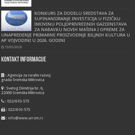
КONКURS ZA DODELU SREDSTAVA ZA
SUFINANSIRANJE INVESTICIJA U FIZIČКU
IMOVINU POLJOPRIVREDNIH GAZDINSTAVA
ZA NABAVКU NOVIH MAŠINA I OPREME ZA
UNAPREĐENJE PRIMARNE PROIZVODNJE BILJNIH КULTURA U
AP VOJVODINI U 2026. GODINI
15/05/2026
KONTAKT INFORMACIJE
:
Agencija za ruralni razvoj
grada Sremska Mitrovica
:
Svetog Dimitrija br. 6,
22000 Sremska Mitrovica
:
022/610-573
:
022/610-573
:
info@www.arrsm.rs