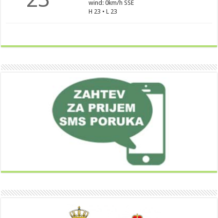
wind: 0km/h SSE
H 23 • L 23