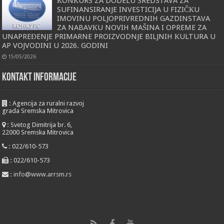
КONКURS ZA DODELU SREDSTAVA ZA
SUFINANSIRANJE INVESTICIJA U FIZIČКU
IMOVINU POLJOPRIVREDNIH GAZDINSTAVA
ZA NABAVКU NOVIH MAŠINA I OPREME ZA
UNAPREĐENJE PRIMARNE PROIZVODNJE BILJNIH КULTURA U
AP VOJVODINI U 2026. GODINI
15/05/2026
KONTAKT INFORMACIJE
:
Agencija za ruralni razvoj
grada Sremska Mitrovica
:
Svetog Dimitrija br. 6,
22000 Sremska Mitrovica
:
022/610-573
:
022/610-573
:
info@www.arrsm.rs