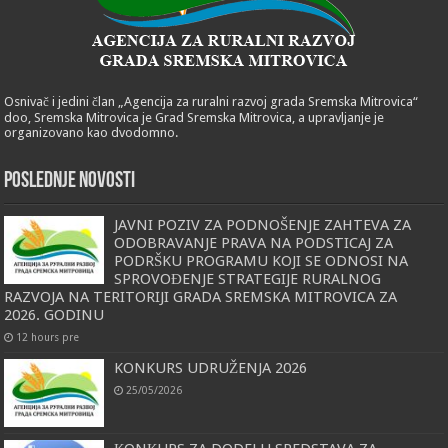
Osnivač i jedini član „Agencija za ruralni razvoj grada Sremska Mitrovica“
doo, Sremska Mitrovica je Grad Sremska Mitrovica, a upravljanje je
organizovano kao dvodomno.
POSLEDNJE NOVOSTI
JAVNI POZIV ZA PODNOŠENJE ZAHTEVA ZA
ODOBRAVANJE PRAVA NA PODSTICAJ ZA
PODRŠKU PROGRAMU KOJI SE ODNOSI NA
SPROVOĐENJE STRATEGIJE RURALNOG
RAZVOJA NA TERITORIJI GRADA SREMSKA MITROVICA ZA
2026. GODINU
12 hours pre
KONKURS UDRUŽENJA 2026
25/05/2026