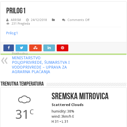
Prilog1
on
ARRSM
24/12/2018
Comments Off
Prilog1
231 Pregleda
Prilog1
Prethodna
MINISTARSTVO
POLJOPRIVREDE, ŠUMARSTVA I
VODOPRIVREDE – UPRAVA ZA
AGRARNA PLAĆANJA
Trenutna Temperatura
Sremska Mitrovica
Scattered Clouds
31
C
humidity: 38%
wind: 3km/h E
H 31 • L 31