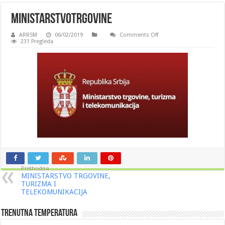
ministarstvoTrgovine
on
ARRSM
06/02/2019
Comments Off
ministarstvoTrgovine
231 Pregleda
Prethodna
MINISTARSTVO TRGOVINE,
TURIZMA I
TELEKOMUNIKACIJA
Trenutna Temperatura