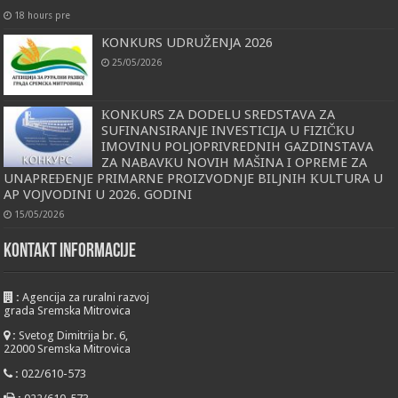
18 hours pre
KONKURS UDRUŽENJA 2026
25/05/2026
КONКURS ZA DODELU SREDSTAVA ZA
SUFINANSIRANJE INVESTICIJA U FIZIČКU
IMOVINU POLJOPRIVREDNIH GAZDINSTAVA
ZA NABAVКU NOVIH MAŠINA I OPREME ZA
UNAPREĐENJE PRIMARNE PROIZVODNJE BILJNIH КULTURA U
AP VOJVODINI U 2026. GODINI
15/05/2026
KONTAKT INFORMACIJE
:
Agencija za ruralni razvoj
grada Sremska Mitrovica
:
Svetog Dimitrija br. 6,
22000 Sremska Mitrovica
:
022/610-573