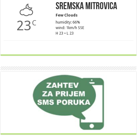
Sremska Mitrovica
Few Clouds
23
C
humidity: 66%
wind: 1km/h SSE
H 23 • L 23