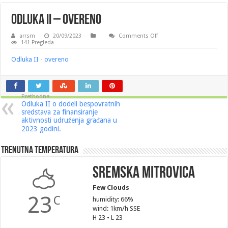
Odluka II – overeno
on
arrsm
20/09/2023
Comments Off
Odluka
141 Pregleda
II
–
Odluka II - overeno
overeno
Prethodna
Odluka II o dodeli bespovratnih
sredstava za finansiranje
aktivnosti udruženja građana u
2023 godini.
Trenutna Temperatura
Sremska Mitrovica
Few Clouds
23
C
humidity: 66%
wind: 1km/h SSE
H 23 • L 23