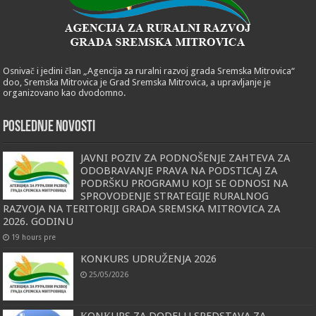
Osnivač i jedini član „Agencija za ruralni razvoj grada Sremska Mitrovica“
doo, Sremska Mitrovica je Grad Sremska Mitrovica, a upravljanje je
organizovano kao dvodomno.
POSLEDNJE NOVOSTI
JAVNI POZIV ZA PODNOŠENJE ZAHTEVA ZA
ODOBRAVANJE PRAVA NA PODSTICAJ ZA
PODRŠKU PROGRAMU KOJI SE ODNOSI NA
SPROVOĐENJE STRATEGIJE RURALNOG
RAZVOJA NA TERITORIJI GRADA SREMSKA MITROVICA ZA
2026. GODINU
19 hours pre
KONKURS UDRUŽENJA 2026
25/05/2026
КONКURS ZA DODELU SREDSTAVA ZA