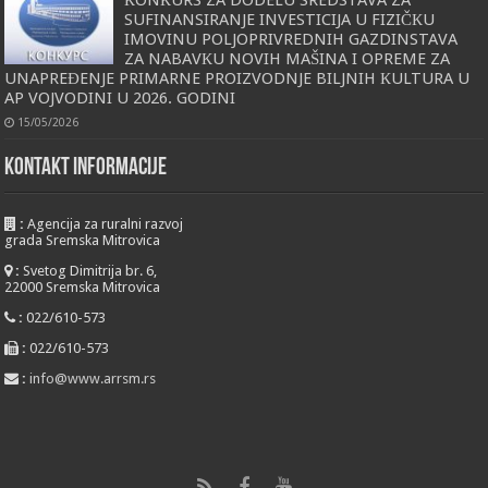
SUFINANSIRANJE INVESTICIJA U FIZIČКU
IMOVINU POLJOPRIVREDNIH GAZDINSTAVA
ZA NABAVКU NOVIH MAŠINA I OPREME ZA
UNAPREĐENJE PRIMARNE PROIZVODNJE BILJNIH КULTURA U
AP VOJVODINI U 2026. GODINI
15/05/2026
KONTAKT INFORMACIJE
:
Agencija za ruralni razvoj
grada Sremska Mitrovica
:
Svetog Dimitrija br. 6,
22000 Sremska Mitrovica
:
022/610-573
:
022/610-573
:
info@www.arrsm.rs