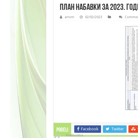
План набавки за 2023. го
arrsm
02/02/2023
Commen
Facebook
Twitter
PODELI
Prethodna