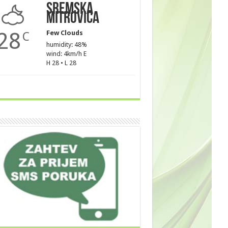
Sremska
Mitrovica
28
Few Clouds
C
humidity: 48%
wind: 4km/h E
H 28 • L 28