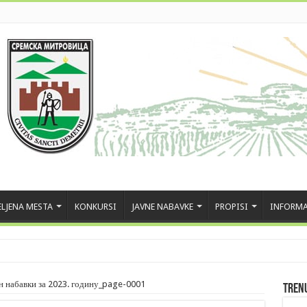
LJENA MESTA
KONKURSI
JAVNE NABAVKE
PROPISI
INFORMA
н набавки за 2023. годину_page-0001
Tren