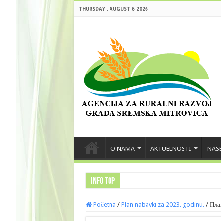
THURSDAY , AUGUST 6 2026
O NAMA
AKTUELNOSTI
NASE
INFO TOP
Početna
/
Plan nabavki za 2023. godinu.
/
Пла