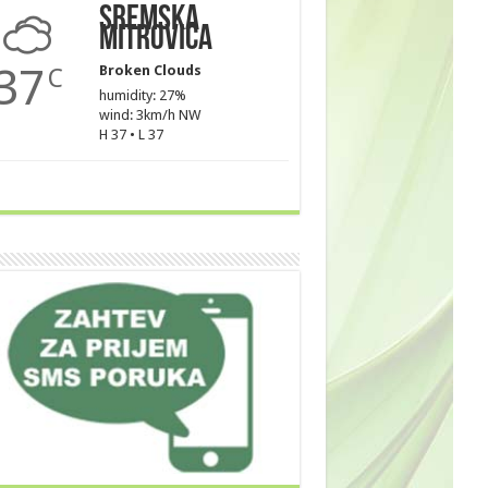
Sremska
Mitrovica
37
Broken Clouds
C
humidity: 27%
wind: 3km/h NW
H 37 • L 37