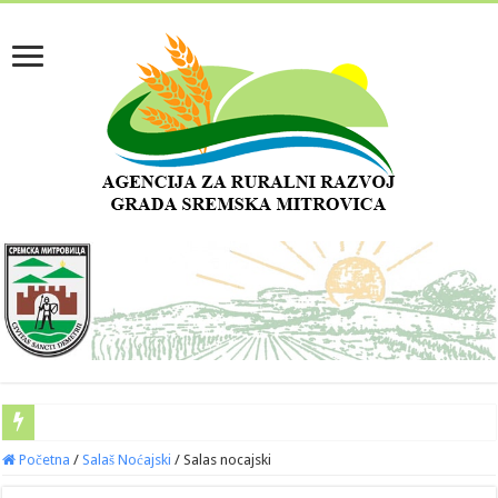
Početna
/
Salaš Noćajski
/
Salas nocajski