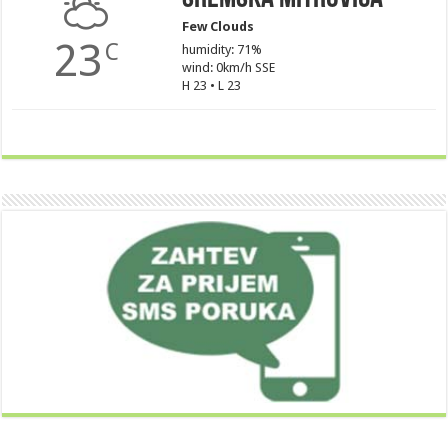
Few Clouds
23
C
humidity: 71%
wind: 0km/h SSE
H 23 • L 23