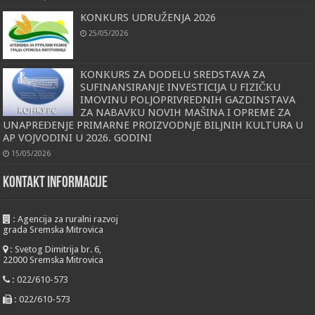
KONKURS UDRUŽENJA 2026
25/05/2026
КONКURS ZA DODELU SREDSTAVA ZA
SUFINANSIRANJE INVESTICIJA U FIZIČКU
IMOVINU POLJOPRIVREDNIH GAZDINSTAVA
ZA NABAVКU NOVIH MAŠINA I OPREME ZA
UNAPREĐENJE PRIMARNE PROIZVODNJE BILJNIH КULTURA U
AP VOJVODINI U 2026. GODINI
15/05/2026
KONTAKT INFORMACIJE
:
Agencija za ruralni razvoj
grada Sremska Mitrovica
:
Svetog Dimitrija br. 6,
22000 Sremska Mitrovica
:
022/610-573
:
022/610-573