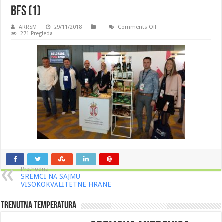
BFS (1)
on
ARRSM
29/11/2018
Comments Off
BFS
271 Pregleda
(1)
Prethodna
SREMCI NA SAJMU
VISOKOKVALITETNE HRANE
Trenutna Temperatura