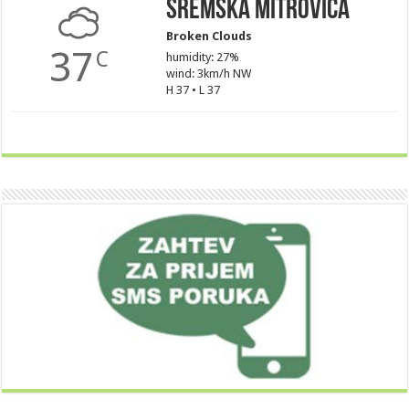
Sremska Mitrovica
Broken Clouds
37
C
humidity: 27%
wind: 3km/h NW
H 37 • L 37