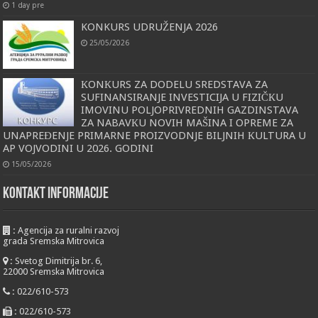
1 day pre
KONKURS UDRUŽENJA 2026
25/05/2026
КONКURS ZA DODELU SREDSTAVA ZA
SUFINANSIRANJE INVESTICIJA U FIZIČКU
IMOVINU POLJOPRIVREDNIH GAZDINSTAVA
ZA NABAVКU NOVIH MAŠINA I OPREME ZA
UNAPREĐENJE PRIMARNE PROIZVODNJE BILJNIH КULTURA U
AP VOJVODINI U 2026. GODINI
15/05/2026
KONTAKT INFORMACIJE
:
Agencija za ruralni razvoj
grada Sremska Mitrovica
:
Svetog Dimitrija br. 6,
22000 Sremska Mitrovica
:
022/610-573
:
022/610-573