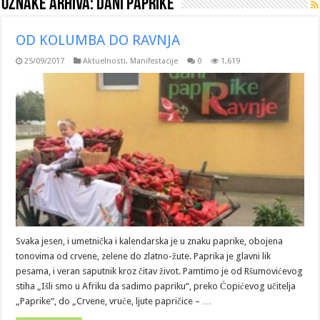
Oznake arhiva:
dani paprike
OD KOLUMBA DO RAVNJA
25/09/2017
Aktuelnosti
,
Manifestacije
0
1,619
Svaka jesen, i umetnička i kalendarska je u znaku paprike, obojena
tonovima od crvene, zelene do zlatno-žute. Paprika je glavni lik
pesama, i veran saputnik kroz čitav život. Pamtimo je od Ršumovićevog
stiha „Išli smo u Afriku da sadimo papriku“, preko Ćopićevog učitelja
„Paprike“, do „Crvene, vruće, ljute papričice – …