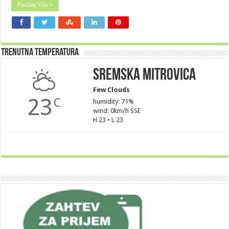
Pročitaj Više »
Trenutna Temperatura
Sremska Mitrovica
Few Clouds
23
C
humidity: 71%
wind: 0km/h SSE
H 23 • L 23