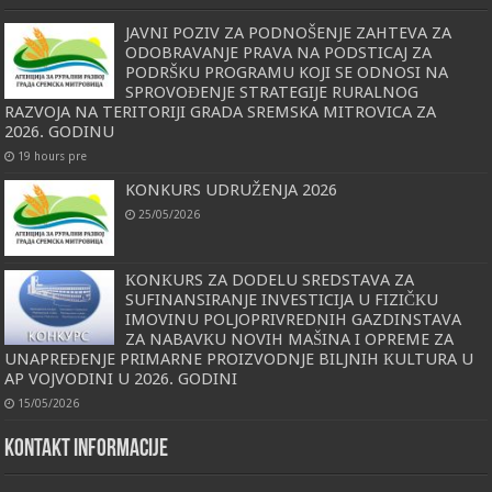
JAVNI POZIV ZA PODNOŠENJE ZAHTEVA ZA
ODOBRAVANJE PRAVA NA PODSTICAJ ZA
PODRŠKU PROGRAMU KOJI SE ODNOSI NA
SPROVOĐENJE STRATEGIJE RURALNOG
RAZVOJA NA TERITORIJI GRADA SREMSKA MITROVICA ZA
2026. GODINU
19 hours pre
KONKURS UDRUŽENJA 2026
25/05/2026
КONКURS ZA DODELU SREDSTAVA ZA
SUFINANSIRANJE INVESTICIJA U FIZIČКU
IMOVINU POLJOPRIVREDNIH GAZDINSTAVA
ZA NABAVКU NOVIH MAŠINA I OPREME ZA
UNAPREĐENJE PRIMARNE PROIZVODNJE BILJNIH КULTURA U
AP VOJVODINI U 2026. GODINI
15/05/2026
KONTAKT INFORMACIJE