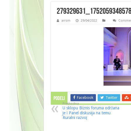
279329631_175205934857
arrsm
29/04/2022
Commen
Facebook
Twitter
PODELI
Prethodna
U sklopu Biznis foruma održana
je i Panel diskusija na temu
Ruralni razvoj