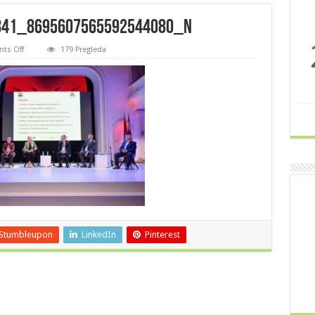
841_8695607565592544080_n
on
ts Off
179 Pregleda
279329631_175205934857841_8695607565592544080_n
Stumbleupon
LinkedIn
Pinterest