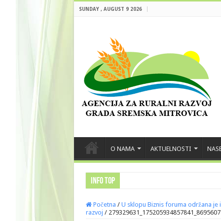
SUNDAY , AUGUST 9 2026
O NAMA
AKTUELNOSTI
NASE
INFO TOP
Početna
/
U sklopu Biznis foruma održana je i
razvoj
/
279329631_175205934857841_8695607