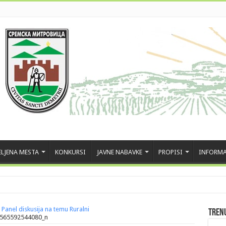
LJENA MESTA
KONKURSI
JAVNE NABAVKE
PROPISI
INFORMA
 Panel diskusija na temu Ruralni
Tren
565592544080_n