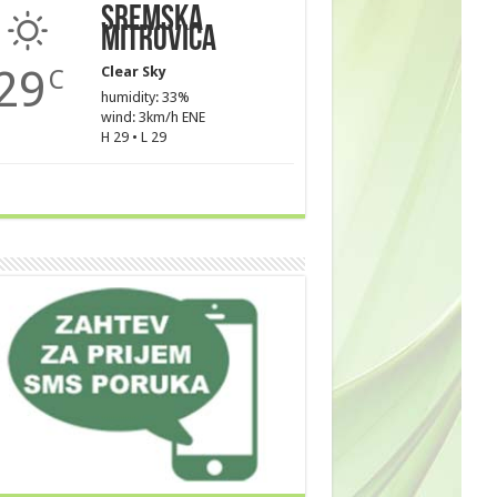
Sremska
Mitrovica
29
Clear Sky
C
humidity: 33%
wind: 3km/h ENE
H 29 • L 29