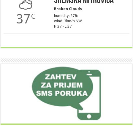
Sremska Mitrovica
Broken Clouds
37
C
humidity: 27%
wind: 3km/h NW
H 37 • L 37