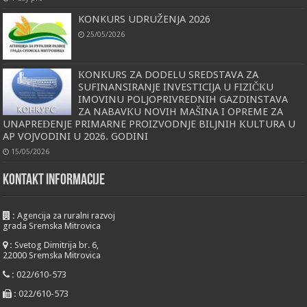
KONKURS UDRUŽENJA 2026
25/05/2026
КONКURS ZA DODELU SREDSTAVA ZA
SUFINANSIRANJE INVESTICIJA U FIZIČКU
IMOVINU POLJOPRIVREDNIH GAZDINSTAVA
ZA NABAVКU NOVIH MAŠINA I OPREME ZA
UNAPREĐENJE PRIMARNE PROIZVODNJE BILJNIH КULTURA U
AP VOJVODINI U 2026. GODINI
15/05/2026
KONTAKT INFORMACIJE
:
Agencija za ruralni razvoj
grada Sremska Mitrovica
:
Svetog Dimitrija br. 6,
22000 Sremska Mitrovica
:
022/610-573
:
022/610-573