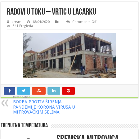
Radovi u toku – Vrtic u Lacarku
on
arrsm
18/04/2020
Comments Off
Radovi
341 Pregleda
u
toku
–
Vrtic
u
Lacarku
Prethodna
BORBA PROTIV ŠIRENJA
PANDEMIJE KORONA VIRUSA U
MITROVAČKIM SELIMA
Trenutna Temperatura