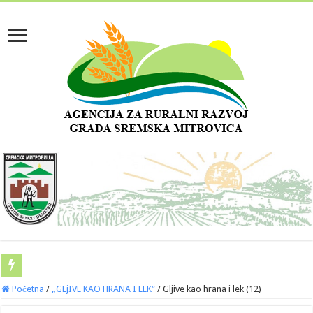
Početna
/
„GLjIVE KAO HRANA I LEK“
/
Gljive kao hrana i lek (12)