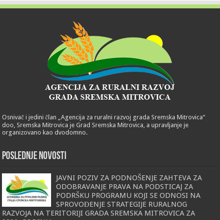
Osnivač i jedini član „Agencija za ruralni razvoj grada Sremska Mitrovica“
doo, Sremska Mitrovica je Grad Sremska Mitrovica, a upravljanje je
organizovano kao dvodomno.
POSLEDNJE NOVOSTI
JAVNI POZIV ZA PODNOŠENJE ZAHTEVA ZA
ODOBRAVANJE PRAVA NA PODSTICAJ ZA
PODRŠKU PROGRAMU KOJI SE ODNOSI NA
SPROVOĐENJE STRATEGIJE RURALNOG
RAZVOJA NA TERITORIJI GRADA SREMSKA MITROVICA ZA