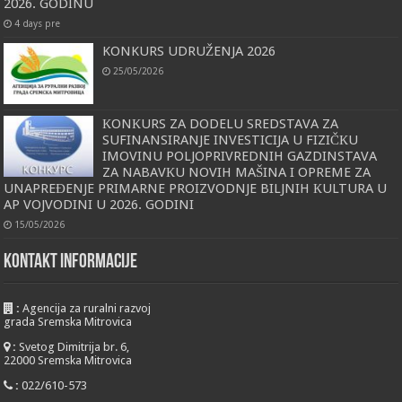
2026. GODINU
4 days pre
KONKURS UDRUŽENJA 2026
25/05/2026
КONКURS ZA DODELU SREDSTAVA ZA
SUFINANSIRANJE INVESTICIJA U FIZIČКU
IMOVINU POLJOPRIVREDNIH GAZDINSTAVA
ZA NABAVКU NOVIH MAŠINA I OPREME ZA
UNAPREĐENJE PRIMARNE PROIZVODNJE BILJNIH КULTURA U
AP VOJVODINI U 2026. GODINI
15/05/2026
KONTAKT INFORMACIJE
:
Agencija za ruralni razvoj
grada Sremska Mitrovica
:
Svetog Dimitrija br. 6,
22000 Sremska Mitrovica
:
022/610-573