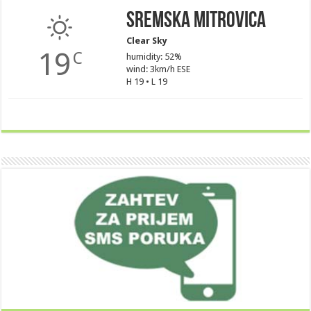
Sremska Mitrovica
Clear Sky
19
C
humidity: 52%
wind: 3km/h ESE
H 19 • L 19