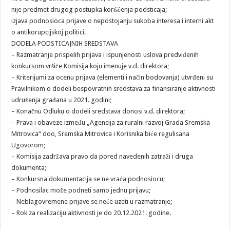
nije predmet drugog postupka korišćenja podsticaja;
izjava podnosioca prijave o nepostojanju sukoba interesa i interni akt
o antikorupcijskoj politici.
DODELA PODSTICAJNIH SREDSTAVA
– Razmatranje prispelih prijava i ispunjenosti uslova predviđenih
konkursom vršiće Komisija koju imenuje v.d. direktora;
– Kriterijumi za ocenu prijava (elementi i način bodovanja) utvrđeni su
Pravilnikom o dodeli bespovratnih sredstava za finansiranje aktivnosti
udruženja građana u 2021. godini;
– Konačnu Odluku o dodeli sredstava donosi v.d. direktora;
– Prava i obaveze između „Agencija za ruralni razvoj Grada Sremska
Mitrovica“ doo, Sremska Mitrovica i Korisnika biće regulisana
Ugovorom;
– Komisija zadržava pravo da pored navedenih zatraži i druga
dokumenta;
– Konkursna dokumentacija se ne vraća podnosiocu;
– Podnosilac može podneti samo jednu prijavu;
– Neblagovremene prijave se neće uzeti u razmatranje;
– Rok za realizaciju aktivnosti je do 20.12.2021. godine.