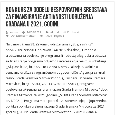
Konkurs za dodelu bespovratnih sredstava
za finansiranje aktivnosti udruženja
građana u 2021. godini.
arrsm
16/06/2021
Aktuelnosti
,
Konkursi
Ostavite komentar
1,609 Pregleda
Na osnovu člana 38. Zakona o udruženjima ( „Sl. glasnik RS“,
br.51/2009 i 99/2011-dr. zakon i 44/2018-dr.zakon), Uredbe o
sredstvima za podsticanje programa ili nedostajućeg dela sredstava
za finansiranje programa od javnog interesa koja realizuju udruženja
(„Sl.glasnik RS“, br. 16/2018 ), člana 6. stav 2. alineja 2. Odluke o
osnivanju društva sa ograničenom odgovornošću „Agencija za ruralni
razvoj Grada Sremska Mitrovica“ doo, („Službeni list Grada Sremska
Mitrovica“, broj: 3/2013, 7/2013, 9/2013 i 1/2017 ), Programa
poslovanja „Agencija za ruralni razvoj Grada Sremska Mitrovica“ doo,
Sremska Mitrovica za 2021. godinu („Sl. list Grada Sremska Mitrovica“
br. 1/2021 ), Programa mera podrške za sprovođenje poljoprivredne
politike i politike ruralnog razvoja Grada Sremska Mitrovica za 2021.
godinu („Sl. list Grada Sremska Mitrovica“ br. 5/2021) i člana 4.