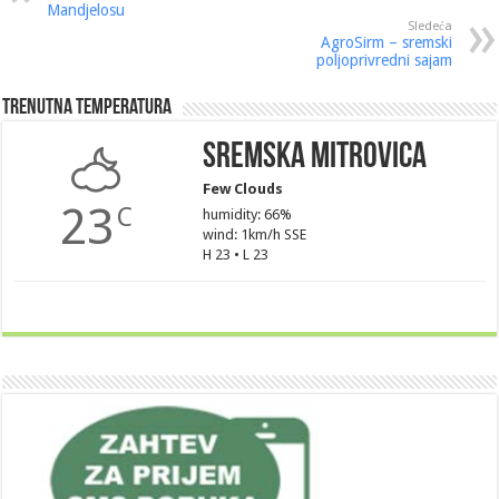
Mandjelosu
Sledeća
AgroSirm – sremski
poljoprivredni sajam
Trenutna Temperatura
Sremska Mitrovica
Few Clouds
23
C
humidity: 66%
wind: 1km/h SSE
H 23 • L 23