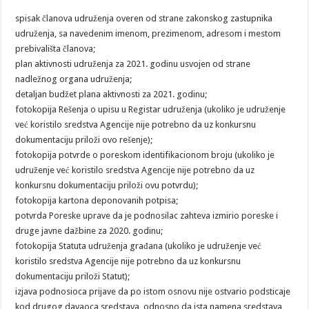
spisak članova udruženja overen od strane zakonskog zastupnika
udruženja, sa navedenim imenom, prezimenom, adresom i mestom
prebivališta članova;
­plan aktivnosti udruženja za 2021. godinu usvojen od strane
nadležnog organa udruženja;
­detaljan budžet plana aktivnosti za 2021. godinu;
­fotokopija Rešenja o upisu u Registar udruženja (ukoliko je udruženje
već koristilo sredstva Agencije nije potrebno da uz konkursnu
dokumentaciju priloži ovo rešenje);
­fotokopija potvrde o poreskom identifikacionom broju (ukoliko je
udruženje već koristilo sredstva Agencije nije potrebno da uz
konkursnu dokumentaciju priloži ovu potvrdu);
­fotokopija kartona deponovanih potpisa;
­potvrda Poreske uprave da je podnosilac zahteva izmirio poreske i
druge javne dažbine za 2020. godinu;
­fotokopija Statuta udruženja građana (ukoliko je udruženje već
koristilo sredstva Agencije nije potrebno da uz konkursnu
dokumentaciju priloži Statut);
izjava podnosioca prijave da po istom osnovu nije ostvario podsticaje
kod drugog davaoca sredstava, odnosno da ista namena sredstava