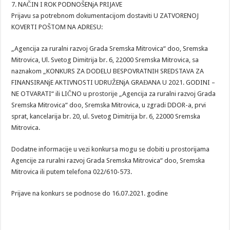
7. NAČIN I ROK PODNOŠENjA PRIJAVE
Prijavu sa potrebnom dokumentacijom dostaviti U ZATVORENOJ
KOVERTI POŠTOM NA ADRESU:
„Agencija za ruralni razvoj Grada Sremska Mitrovica“ doo, Sremska
Mitrovica, Ul. Svetog Dimitrija br. 6, 22000 Sremska Mitrovica, sa
naznakom „KONKURS ZA DODELU BESPOVRATNIH SREDSTAVA ZA
FINANSIRANjE AKTIVNOSTI UDRUŽENjA GRAĐANA U 2021. GODINI –
NE OTVARATI“ ili LIČNO u prostorije „Agencija za ruralni razvoj Grada
Sremska Mitrovica“ doo, Sremska Mitrovica, u zgradi DDOR-a, prvi
sprat, kancelarija br. 20, ul. Svetog Dimitrija br. 6, 22000 Sremska
Mitrovica.
Dodatne informacije u vezi konkursa mogu se dobiti u prostorijama
Agencije za ruralni razvoj Grada Sremska Mitrovica“ doo, Sremska
Mitrovica ili putem telefona 022/610-573.
Prijave na konkurs se podnose do 16.07.2021. godine