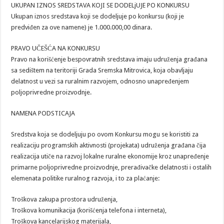
UKUPAN IZNOS SREDSTAVA KOJI SE DODELjUJE PO KONKURSU
Ukupan iznos sredstava koji se dodeljuje po konkursu (koji je
predviđen za ove namene) je 1.000.000,00 dinara.
PRAVO UČEŠĆA NA KONKURSU
Pravo na korišćenje bespovratnih sredstava imaju udruženja građana
sa sedištem na teritoriji Grada Sremska Mitrovica, koja obavljaju
delatnost u vezi sa ruralnim razvojem, odnosno unapređenjem
poljoprivredne proizvodnje.
NAMENA PODSTICAJA
Sredstva koja se dodeljuju po ovom Konkursu mogu se koristiti za
realizaciju programskih aktivnosti (projekata) udruženja građana čija
realizacija utiče na razvoj lokalne ruralne ekonomije kroz unapređenje
primarne poljoprivredne proizvodnje, prerađivačke delatnosti i ostalih
elemenata politike ruralnog razvoja, i to za plaćanje:
Troškova zakupa prostora udruženja,
Troškova komunikacija (korišćenja telefona i interneta),
Troškova kancelarijskog materijala,