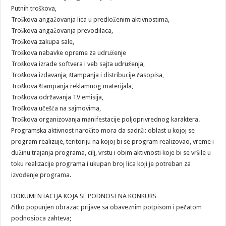
Putnih troškova,
Troškova angažovanja lica u predloženim aktivnostima,
Troškova angažovanja prevodilaca,
Troškova zakupa sale,
Troškova nabavke opreme za udruženje
Troškova izrade softvera i veb sajta udruženja,
Troškova izdavanja, štampanja i distribucije časopisa,
Troškova štampanja reklamnog materijala,
Troškova održavanja TV emisija,
Troškova učešća na sajmovima,
Troškova organizovanja manifestacije poljoprivrednog karaktera.
Programska aktivnost naročito mora da sadrži: oblast u kojoj se
program realizuje, teritoriju na kojoj bi se program realizovao, vreme i
dužinu trajanja programa, cilj, vrstu i obim aktivnosti koje bi se vršile u
toku realizacije programa i ukupan broj lica koji je potreban za
izvođenje programa.
DOKUMENTACIJA KOJA SE PODNOSI NA KONKURS
­čitko popunjen obrazac prijave sa obaveznim potpisom i pečatom
podnosioca zahteva;