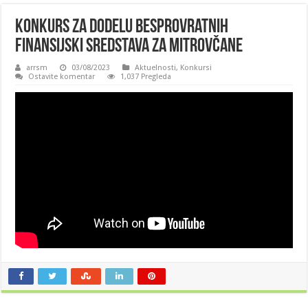
Konkurs za dodelu besprovratnih
finansijski sredstava za Mitrovčane
arrsm
03/08/2023
Aktuelnosti
,
Konkursi
Ostavite komentar
1,037 Pregleda