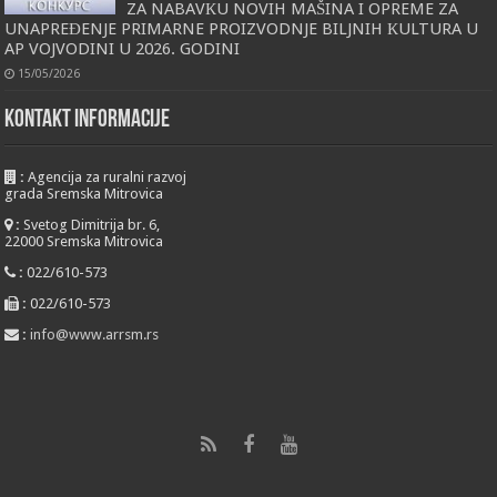
ZA NABAVКU NOVIH MAŠINA I OPREME ZA
UNAPREĐENJE PRIMARNE PROIZVODNJE BILJNIH КULTURA U
AP VOJVODINI U 2026. GODINI
15/05/2026
KONTAKT INFORMACIJE
:
Agencija za ruralni razvoj
grada Sremska Mitrovica
:
Svetog Dimitrija br. 6,
22000 Sremska Mitrovica
:
022/610-573
:
022/610-573
:
info@www.arrsm.rs