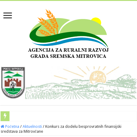
PRAVILNIК O DODELI SREDSTAVA ZA SUFINANSIRANJE INVESTICIJA U 
Početna
/
Aktuelnosti
/
Konkurs za dodelu besprovratnih finansijski
sredstava za Mitrovčane