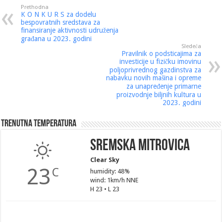
Prethodna
K O N K U R S za dodelu
bespovratnih sredstava za
finansiranje aktivnosti udruženja
građana u 2023. godini
Sledeća
Pravilnik o podsticajima za
investicije u fizičku imovinu
poljoprivrednog gazdinstva za
nabavku novih mašina i opreme
za unapređenje primarne
proizvodnje biljnih kultura u
2023. godini
Trenutna Temperatura
Sremska Mitrovica
Clear Sky
23
C
humidity: 48%
wind: 1km/h NNE
H 23 • L 23