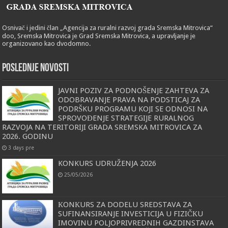
Osnivač i jedini član „Agencija za ruralni razvoj grada Sremska Mitrovica“
doo, Sremska Mitrovica je Grad Sremska Mitrovica, a upravljanje je
organizovano kao dvodomno.
POSLEDNJE NOVOSTI
JAVNI POZIV ZA PODNOŠENJE ZAHTEVA ZA
ODOBRAVANJE PRAVA NA PODSTICAJ ZA
PODRŠKU PROGRAMU KOJI SE ODNOSI NA
SPROVOĐENJE STRATEGIJE RURALNOG
RAZVOJA NA TERITORIJI GRADA SREMSKA MITROVICA ZA
2026. GODINU
3 days pre
KONKURS UDRUŽENJA 2026
25/05/2026
КONКURS ZA DODELU SREDSTAVA ZA
SUFINANSIRANJE INVESTICIJA U FIZIČКU
IMOVINU POLJOPRIVREDNIH GAZDINSTAVA