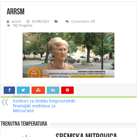
arrsm
on
arrsm
03/08/2023
Comments Off
arrsm
182 Pregleda
Prethodna
Konkurs za dodelu besprovratnih
finansijski sredstava za
Mitrovčane
Trenutna Temperatura