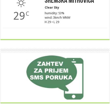
Sremska Mitrovica
Clear Sky
29
C
humidity: 53%
wind: 3km/h WNW
H 29 • L 29