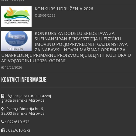
KONKURS UDRUŽENJA 2026
25/05/2026
КONКURS ZA DODELU SREDSTAVA ZA
SUFINANSIRANJE INVESTICIJA U FIZIČКU
IMOVINU POLJOPRIVREDNIH GAZDINSTAVA
ZA NABAVКU NOVIH MAŠINA I OPREME ZA
UNAPREĐENJE PRIMARNE PROIZVODNJE BILJNIH КULTURA U
AP VOJVODINI U 2026. GODINI
15/05/2026
KONTAKT INFORMACIJE
:
Agencija za ruralni razvoj
grada Sremska Mitrovica
:
Svetog Dimitrija br. 6,
22000 Sremska Mitrovica
:
022/610-573
:
022/610-573