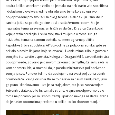
se približimo poljoprivrednim proizvođačima. Vojvodina je, bez
obzira koliko se nekome činilo da je mala, na neki način vrlo specifična
i dolaskom u ovakve sredine obrađujemo teme koje su upravo
poljoprivredni proizvođači sa ovog terena želeli da čuju. Ono što ih
zanima je šta se prošle godine desilo sa šećernom repom, što je
neprijatna tema za sve nas, ali tražili su da čuju Dragicu Cvijanković
koja je stala pred njih i rekla svoj stav i mišljenje o tome. Druga
neizbežna tema na samom početku su mere agrarne politike
Republike Srbije i podsticaj AP Vojvodine za poljoprivrednike, gde se
pričalo o novim linijama koje se otvaraju i konkursima. Bilo je govora o
zemljištu i to sa više aspekata. Kolega dr Dragan Milić, savetnik ministra
poljoprivrede, govorio je o novom zakonu o zemljištu, šta se tu radi i u
kom se smeru ide, a znamo i da je parola Ministarstva poljoprivrede –
zemlja je sve. Ponovo želimo da apelujemo na svest poljoprivrednih
proizvođača i celog društva šta se to dešava sa našim zemljištem, jako
ga puno iskorištavamo – šta je sa stajnjakom, šta je sa zaoravanjem
žetvenih ostataka, bilo bi, sa naše strane, krajnje neodgovorno da o
tome ne pričamo, jer mi smo tu zemlju ipak od nekoga nasledili i treba
da je našim potomcima predamo u koliko-toliko dobrom stanju.”