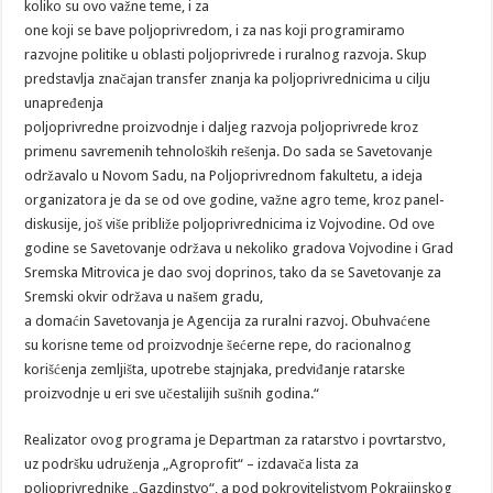
koliko su ovo važne teme, i za
one koji se bave poljoprivredom, i za nas koji programiramo
razvojne politike u oblasti poljoprivrede i ruralnog razvoja. Skup
predstavlja značajan transfer znanja ka poljoprivrednicima u cilju
unapređenja
poljoprivredne proizvodnje i daljeg razvoja poljoprivrede kroz
primenu savremenih tehnoloških rešenja. Do sada se Savetovanje
održavalo u Novom Sadu, na Poljoprivrednom fakultetu, a ideja
organizatora je da se od ove godine, važne agro teme, kroz panel-
diskusije, još više približe poljoprivrednicima iz Vojvodine. Od ove
godine se Savetovanje održava u nekoliko gradova Vojvodine i Grad
Sremska Mitrovica je dao svoj doprinos, tako da se Savetovanje za
Sremski okvir održava u našem gradu,
a domaćin Savetovanja je Agencija za ruralni razvoj. Obuhvaćene
su korisne teme od proizvodnje šećerne repe, do racionalnog
korišćenja zemljišta, upotrebe stajnjaka, predviđanje ratarske
proizvodnje u eri sve učestalijih sušnih godina.“
Realizator ovog programa je Departman za ratarstvo i povrtarstvo,
uz podršku udruženja „Agroprofit“ – izdavača lista za
poljoprivrednike „Gazdinstvo“, a pod pokroviteljstvom Pokrajinskog