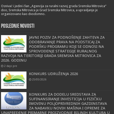
Osnivač i jedini član „Agencija za ruralni razvoj grada Sremska Mitrovica“
doo, Sremska Mitrovica je Grad Sremska Mitrovica, a upravljanje je
organizovano kao dvodomno.
POSLEDNJE NOVOSTI
JAVNI POZIV ZA PODNOŠENJE ZAHTEVA ZA
ODOBRAVANJE PRAVA NA PODSTICAJ ZA
PODRŠKU PROGRAMU KOJI SE ODNOSI NA
SPROVOĐENJE STRATEGIJE RURALNOG
RAZVOJA NA TERITORIJI GRADA SREMSKA MITROVICA ZA
2026. GODINU
2 days pre
KONKURS UDRUŽENJA 2026
25/05/2026
КONКURS ZA DODELU SREDSTAVA ZA
SUFINANSIRANJE INVESTICIJA U FIZIČКU
IMOVINU POLJOPRIVREDNIH GAZDINSTAVA
ZA NABAVКU NOVIH MAŠINA I OPREME ZA
UNAPREĐENJE PRIMARNE PROIZVODNJE BILJNIH КULTURA U