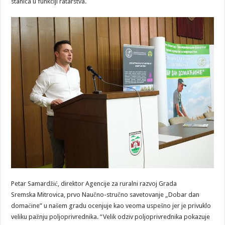
stanica u funkciji ratarstva.
Petar Samardžić, direktor Agencije za ruralni razvoj Grada
Sremska Mitrovica, prvo Naučno-stručno savetovanje „Dobar dan
domaćine” u našem gradu ocenjuje kao veoma uspešno jer je privuklo
veliku pažnju poljoprivrednika. “Velik odziv poljoprivrednika pokazuje