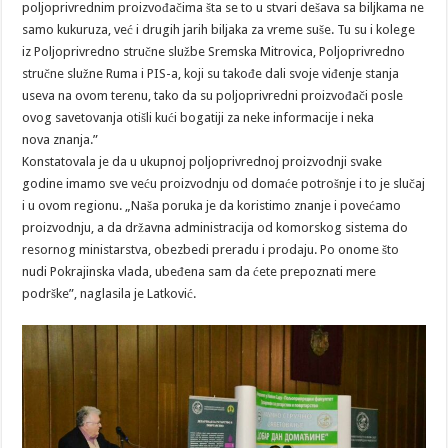
poljoprivrednim proizvođačima šta se to u stvari dešava sa biljkama ne
samo kukuruza, već i drugih jarih biljaka za vreme suše. Tu su i kolege
iz Poljoprivredno stručne službe Sremska Mitrovica, Poljoprivredno
stručne služne Ruma i PIS-a, koji su takođe dali svoje viđenje stanja
useva na ovom terenu, tako da su poljoprivredni proizvođači posle
ovog savetovanja otišli kući bogatiji za neke informacije i neka
nova znanja.”
Konstatovala je da u ukupnoj poljoprivrednoj proizvodnji svake
godine imamo sve veću proizvodnju od domaće potrošnje i to je slučaj
i u ovom regionu. „Naša poruka je da koristimo znanje i povećamo
proizvodnju, a da državna administracija od komorskog sistema do
resornog ministarstva, obezbedi preradu i prodaju. Po onome što
nudi Pokrajinska vlada, ubeđena sam da ćete prepoznati mere
podrške”, naglasila je Latković.