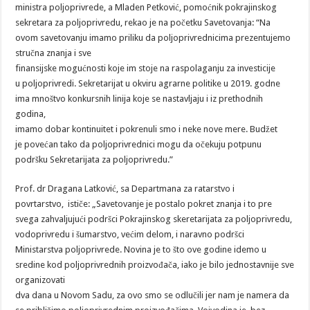
ministra poljoprivrede, a Mladen Petković, pomoćnik pokrajinskog
sekretara za poljoprivredu, rekao je na početku Savetovanja: “Na
ovom savetovanju imamo priliku da poljoprivrednicima prezentujemo
stručna znanja i sve
finansijske mogućnosti koje im stoje na raspolaganju za investicije
u poljoprivredi. Sekretarijat u okviru agrarne politike u 2019. godne
ima mnoštvo konkursnih linija koje se nastavljaju i iz prethodnih
godina,
imamo dobar kontinuitet i pokrenuli smo i neke nove mere. Budžet
je povećan tako da poljoprivrednici mogu da očekuju potpunu
podršku Sekretarijata za poljoprivredu.”
Prof. dr Dragana Latković, sa Departmana za ratarstvo i
povrtarstvo, ističe: „Savetovanje je postalo pokret znanja i to pre
svega zahvaljujući podršci Pokrajinskog skeretarijata za poljoprivredu,
vodoprivredu i šumarstvo, većim delom, i naravno podršci
Ministarstva poljoprivrede. Novina je to što ove godine idemo u
sredine kod poljoprivrednih proizvođača, iako je bilo jednostavnije sve
organizovati
dva dana u Novom Sadu, za ovo smo se odlučili jer nam je namera da