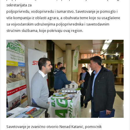
sekretarijata za
poljoprivredu, vodoprivredu i šumarstvo. Savetovanje je pomoglo i
više kompanija iz oblasti agrara, a obuhvata teme koje su usaglašene
sa vojvođanskim udruženjima poljoprivrednika i savetodavnim
stručnim službama, koje pokrivaju ovaj region.
Savetovanje je zvanično otvorio Nenad Katanić, pomoćnik