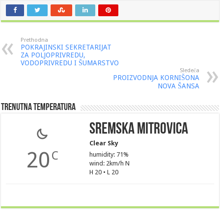
Prethodna
POKRAJINSKI SEKRETARIJAT
ZA POLJOPRIVREDU,
VODOPRIVREDU I ŠUMARSTVO
Sledeća
PROIZVODNJA KORNIŠONA
NOVA ŠANSA
Trenutna Temperatura
Sremska Mitrovica
Clear Sky
20
C
humidity: 71%
wind: 2km/h N
H 20 • L 20