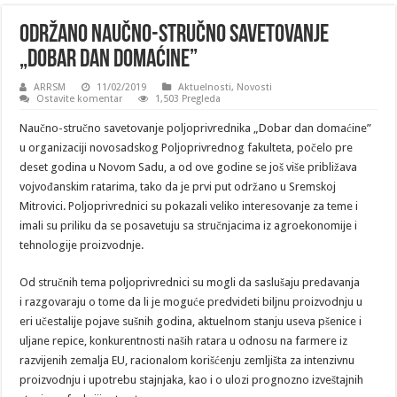
ODRŽANO NAUČNO-STRUČNO SAVETOVANJE
„DOBAR DAN DOMAĆINE”
ARRSM
11/02/2019
Aktuelnosti
,
Novosti
Ostavite komentar
1,503 Pregleda
Naučno-stručno savetovanje poljoprivrednika „Dobar dan domaćine”
u organizaciji novosadskog Poljoprivrednog fakulteta, počelo pre
deset godina u Novom Sadu, a od ove godine se još više približava
vojvođanskim ratarima, tako da je prvi put održano u Sremskoj
Mitrovici. Poljoprivrednici su pokazali veliko interesovanje za teme i
imali su priliku da se posavetuju sa stručnjacima iz agroekonomije i
tehnologije proizvodnje.
Od stručnih tema poljoprivrednici su mogli da saslušaju predavanja
i razgovaraju o tome da li je moguće predvideti biljnu proizvodnju u
eri učestalije pojave sušnih godina, aktuelnom stanju useva pšenice i
uljane repice, konkurentnosti naših ratara u odnosu na farmere iz
razvijenih zemalja EU, racionalom korišćenju zemljišta za intenzivnu
proizvodnju i upotrebu stajnjaka, kao i o ulozi prognozno izveštajnih