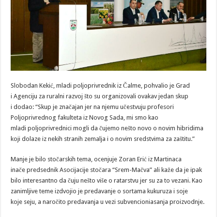
Slobodan Kekić, mladi poljoprivrednik iz Čalme, pohvalio je Grad
i Agenciju za ruralni razvoj što su organizovali ovakav jedan skup
i dodao: “Skup je značajan jer na njemu učestvuju profesori
Poljoprivrednog fakulteta iz Novog Sada, mi smo kao
mladi poljoprivrednici mogli da čujemo nešto novo o novim hibridima
koji dolaze iz nekih stranih zemalja i o novim sredstvima za zaštitu.”
Manje je bilo stočarskih tema, ocenjuje Zoran Erić iz Martinaca
inače predsednik Asocijacije stočara “Srem-Mačva” ali kaže da je ipak
bilo interesantno da čuju nešto više o ratarstvu jer su za to vezani. Kao
zanimljive teme izdvojio je predavanje o sortama kukuruza i soje
koje seju, a naročito predavanja u vezi subvencioniasanja proizvodnje.