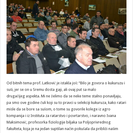
Od bitnih tema prof. Latković je istakla još: “Bilo je govora o kukuruzu i
suši, jer se on u Sremu dosta gaji, ali ovaj put sa malo
drugačijeg aspekta. Mi ne želimo da se neke teme stalno ponavljaju,
pa smo ove godine čuli koji su to pravci u selekciji kukuruza, kako ratari
misle da se bore sa sušom, o tome su govorile kolege iz agro
kompanija i iz Instituta za ratarstvo i povrtarstvo, i naravno Ivana
Maksimović, profesorka fiziologije biljaka sa Poljoprivrednog
fakulteta, koja je na jedan suptilan način pokušala da približi našim