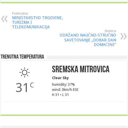
Prethodna
MINISTARSTVO TRGOVINE,
TURIZMA I
TELEKOMUNIKACIJA
Sledeća
ODRŽANO NAUČNO-STRUČNO
SAVETOVANJE „DOBAR DAN
DOMAĆINE”
Trenutna Temperatura
Sremska Mitrovica
Clear Sky
31
C
humidity: 37%
wind: 3km/h ESE
H 31 • L 31