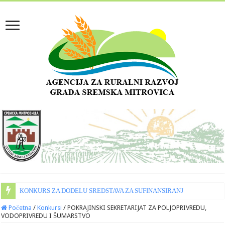
КONКURS ZA DODELU SREDSTAVA ZA SUFINANSIRANJE INVESTICIJA
Početna
/
Konkursi
/
POKRAJINSKI SEKRETARIJAT ZA POLJOPRIVREDU,
VODOPRIVREDU I ŠUMARSTVO