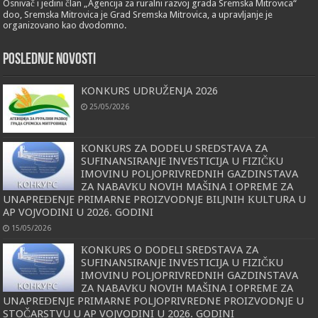
Osnivač i jedini član „Agencija za ruralni razvoj grada Sremska Mitrovica“
doo, Sremska Mitrovica je Grad Sremska Mitrovica, a upravljanje je
organizovano kao dvodomno.
POSLEDNJE NOVOSTI
KONKURS UDRUŽENJA 2026
25/05/2026
КONКURS ZA DODELU SREDSTAVA ZA
SUFINANSIRANJE INVESTICIJA U FIZIČКU
IMOVINU POLJOPRIVREDNIH GAZDINSTAVA
ZA NABAVКU NOVIH MAŠINA I OPREME ZA
UNAPREĐENJE PRIMARNE PROIZVODNJE BILJNIH КULTURA U
AP VOJVODINI U 2026. GODINI
15/05/2026
КONКURS O DODELI SREDSTAVA ZA
SUFINANSIRANJE INVESTICIJA U FIZIČКU
IMOVINU POLJOPRIVREDNIH GAZDINSTAVA
ZA NABAVКU NOVIH MAŠINA I OPREME ZA
UNAPREĐENJE PRIMARNE POLJOPRIVREDNE PROIZVODNJE U
STOČARSTVU U AP VOJVODINI U 2026. GODINI