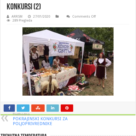
Konkursi (2)
on
ARRSM
27/01/2020
Comments Off
Konkursi
289 Pregleda
(2)
Prethodna
POKRAJINSKI KONKURSI ZA
POLJOPRIVREDNIKE