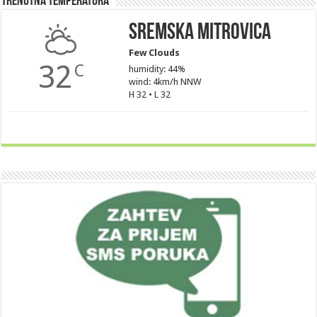
Trenutna Temperatura
Sremska Mitrovica
Few Clouds
32
C
humidity: 44%
wind: 4km/h NNW
H 32 • L 32