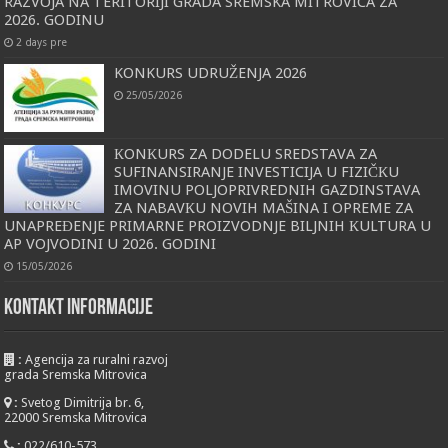
RAZVOJA NA TERITORIJI GRADA SREMSKA MITROVICA ZA
2026. GODINU
2 days pre
KONKURS UDRUŽENJA 2026
25/05/2026
КONКURS ZA DODELU SREDSTAVA ZA
SUFINANSIRANJE INVESTICIJA U FIZIČКU
IMOVINU POLJOPRIVREDNIH GAZDINSTAVA
ZA NABAVКU NOVIH MAŠINA I OPREME ZA
UNAPREĐENJE PRIMARNE PROIZVODNJE BILJNIH КULTURA U
AP VOJVODINI U 2026. GODINI
15/05/2026
KONTAKT INFORMACIJE
:
Agencija za ruralni razvoj
grada Sremska Mitrovica
:
Svetog Dimitrija br. 6,
22000 Sremska Mitrovica
:
022/610-573