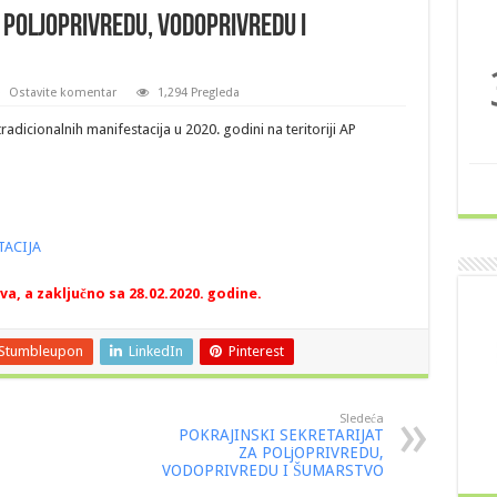
 POLjOPRIVREDU, VODOPRIVREDU I
Ostavite komentar
1,294 Pregleda
dicionalnih manifestacija u 2020. godini na teritoriji AP
TACIJA
a, a zaključno sa 28.02.2020. godine.
Stumbleupon
LinkedIn
Pinterest
Sledeća
POKRAJINSKI SEKRETARIJAT
ZA POLjOPRIVREDU,
VODOPRIVREDU I ŠUMARSTVO