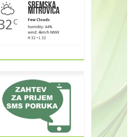
Sremska
Mitrovica
32
Few Clouds
C
humidity: 44%
wind: 4km/h NNW
H 32 • L 32