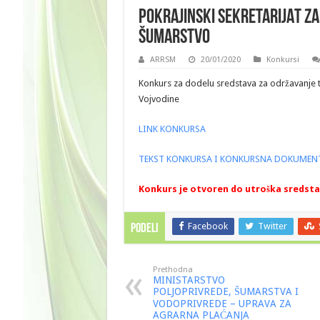
POKRAJINSKI SEKRETARIJAT ZA
ŠUMARSTVO
ARRSM
20/01/2020
Konkursi
Konkurs za dodelu sredstava za održavanje tra
Vojvodine
LINK KONKURSA
TEKST KONKURSA I KONKURSNA DOKUMEN
Konkurs je otvoren do utroška sredstav
Facebook
Twitter
PODELI
Prethodna
MINISTARSTVO
POLJOPRIVREDE, ŠUMARSTVA I
VODOPRIVREDE – UPRAVA ZA
AGRARNA PLAĆANJA