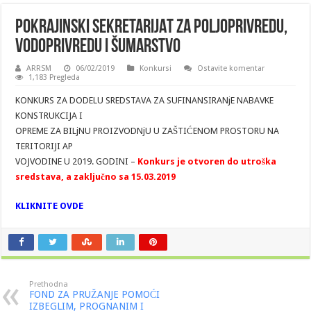
POKRAJINSKI SEKRETARIJAT ZA POLJOPRIVREDU,
VODOPRIVREDU I ŠUMARSTVO
ARRSM
06/02/2019
Konkursi
Ostavite komentar
1,183 Pregleda
KONKURS ZA DODELU SREDSTAVA ZA SUFINANSIRANjE NABAVKE
KONSTRUKCIJA I
OPREME ZA BILjNU PROIZVODNjU U ZAŠTIĆENOM PROSTORU NA
TERITORIJI AP
VOJVODINE U 2019. GODINI –
Konkurs je otvoren do utroška
sredstava, a zaključno sa 15.03.2019
KLIKNITE OVDE
Prethodna
FOND ZA PRUŽANJE POMOĆI
IZBEGLIM, PROGNANIM I