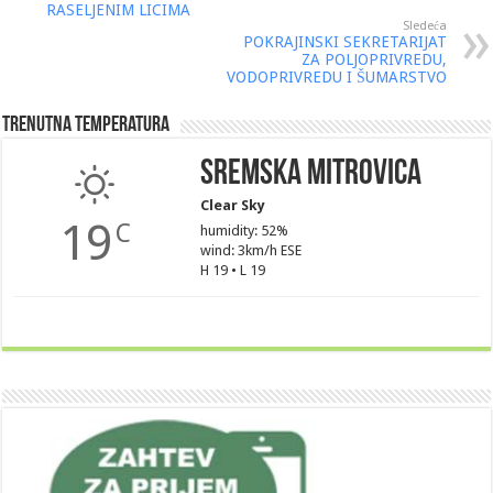
RASELJENIM LICIMA
Sledeća
POKRAJINSKI SEKRETARIJAT
ZA POLJOPRIVREDU,
VODOPRIVREDU I ŠUMARSTVO
Trenutna Temperatura
Sremska Mitrovica
Clear Sky
19
C
humidity: 52%
wind: 3km/h ESE
H 19 • L 19