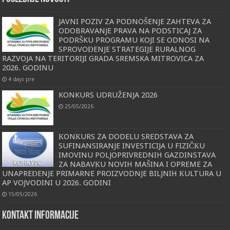
JAVNI POZIV ZA PODNOŠENJE ZAHTEVA ZA
ODOBRAVANJE PRAVA NA PODSTICAJ ZA
PODRŠKU PROGRAMU KOJI SE ODNOSI NA
SPROVOĐENJE STRATEGIJE RURALNOG
RAZVOJA NA TERITORIJI GRADA SREMSKA MITROVICA ZA
2026. GODINU
4 days pre
KONKURS UDRUŽENJA 2026
25/05/2026
КONКURS ZA DODELU SREDSTAVA ZA
SUFINANSIRANJE INVESTICIJA U FIZIČКU
IMOVINU POLJOPRIVREDNIH GAZDINSTAVA
ZA NABAVКU NOVIH MAŠINA I OPREME ZA
UNAPREĐENJE PRIMARNE PROIZVODNJE BILJNIH КULTURA U
AP VOJVODINI U 2026. GODINI
15/05/2026
KONTAKT INFORMACIJE