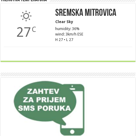
Sremska Mitrovica
Clear Sky
27
C
humidity: 36%
wind: 3km/h ESE
H 27 • L 27