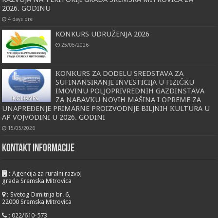
2026. GODINU
4 days pre
KONKURS UDRUŽENJA 2026
25/05/2026
КONКURS ZA DODELU SREDSTAVA ZA
SUFINANSIRANJE INVESTICIJA U FIZIČКU
IMOVINU POLJOPRIVREDNIH GAZDINSTAVA
ZA NABAVКU NOVIH MAŠINA I OPREME ZA
UNAPREĐENJE PRIMARNE PROIZVODNJE BILJNIH КULTURA U
AP VOJVODINI U 2026. GODINI
15/05/2026
KONTAKT INFORMACIJE
:
Agencija za ruralni razvoj
grada Sremska Mitrovica
:
Svetog Dimitrija br. 6,
22000 Sremska Mitrovica
:
022/610-573