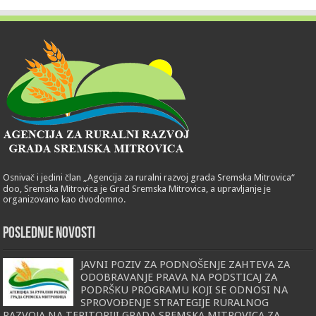
Osnivač i jedini član „Agencija za ruralni razvoj grada Sremska Mitrovica“
doo, Sremska Mitrovica je Grad Sremska Mitrovica, a upravljanje je
organizovano kao dvodomno.
POSLEDNJE NOVOSTI
JAVNI POZIV ZA PODNOŠENJE ZAHTEVA ZA
ODOBRAVANJE PRAVA NA PODSTICAJ ZA
PODRŠKU PROGRAMU KOJI SE ODNOSI NA
SPROVOĐENJE STRATEGIJE RURALNOG
RAZVOJA NA TERITORIJI GRADA SREMSKA MITROVICA ZA