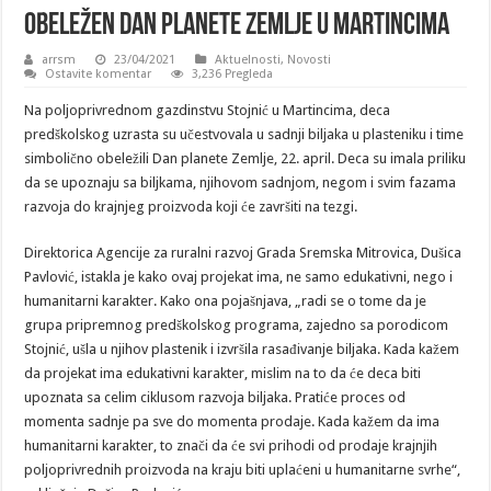
OBELEŽEN DAN PLANETE ZEMLjE U MARTINCIMA
arrsm
23/04/2021
Aktuelnosti
,
Novosti
Ostavite komentar
3,236 Pregleda
Na poljoprivrednom gazdinstvu Stojnić u Martincima, deca
predškolskog uzrasta su učestvovala u sadnji biljaka u plasteniku i time
simbolično obeležili Dan planete Zemlje, 22. april. Deca su imala priliku
da se upoznaju sa biljkama, njihovom sadnjom, negom i svim fazama
razvoja do krajnjeg proizvoda koji će završiti na tezgi.
Direktorica Agencije za ruralni razvoj Grada Sremska Mitrovica, Dušica
Pavlović, istakla je kako ovaj projekat ima, ne samo edukativni, nego i
humanitarni karakter. Kako ona pojašnjava, „radi se o tome da je
grupa pripremnog predškolskog programa, zajedno sa porodicom
Stojnić, ušla u njihov plastenik i izvršila rasađivanje biljaka. Kada kažem
da projekat ima edukativni karakter, mislim na to da će deca biti
upoznata sa celim ciklusom razvoja biljaka. Pratiće proces od
momenta sadnje pa sve do momenta prodaje. Kada kažem da ima
humanitarni karakter, to znači da će svi prihodi od prodaje krajnjih
poljoprivrednih proizvoda na kraju biti uplaćeni u humanitarne svrhe“,