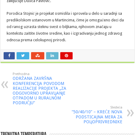
zaključuje Dušica Pavlović.
Porodica Stojnić je projekat osmislila i sprovela u delo u saradnji sa
predškolskom ustanovom u Martincima, čime je omogućeno deci da
od ranog uzrasta steknu svest o biljkama, njihovom značaju u
kontekstu zaštite životne sredine, kao i izgrađivanju jednog zdravog
odnosa prema celokupnoj prirodi.
Prethodna
ODRŽANA ZAVRŠNA
KONFERENCIJA POVODOM
REALIZACIJE PROJEKTA „ZA
ODGOVORNO UPRAVLjANjE
OTPADOM U RURALNOM
PODRUČJU“
Sledeća
“50/40/10” – KREĆE NOVA
PODSTICAJNA MERA ZA
POLjOPRIVREDNIKE
Trenutna Temperatura