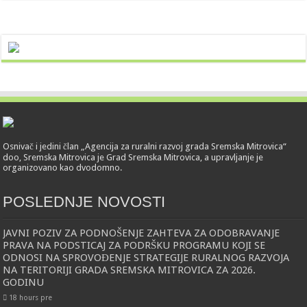
Osnivač i jedini član „Agencija za ruralni razvoj grada Sremska Mitrovica“
doo, Sremska Mitrovica je Grad Sremska Mitrovica, a upravljanje je
organizovano kao dvodomno.
POSLEDNJE NOVOSTI
JAVNI POZIV ZA PODNOŠENJE ZAHTEVA ZA ODOBRAVANJE
PRAVA NA PODSTICAJ ZA PODRŠKU PROGRAMU KOJI SE
ODNOSI NA SPROVOĐENJE STRATEGIJE RURALNOG RAZVOJA
NA TERITORIJI GRADA SREMSKA MITROVICA ZA 2026.
GODINU
18 hours pre