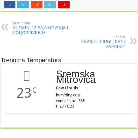
Prethodna
KUZMIN: 18.SAJAM SVINJA I
POLJOPRIVREDE
Sledeća
RAVNJE: DRUGI „DANI
PAPRIKE“
Trenutna Temperatura
Sremska
Mitrovica
23
Few Clouds
C
humidity: 66%
wind: 1km/h SSE
H 23 • L 23