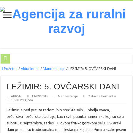
Početna
/
Aktuelnosti
/
Manifestacije
/
LEŽIMIR: 5. OVČARSKI DANI
LEŽIMIR: 5. OVČARSKI DANI
ARRSM
13/09/2018
Manifestacije
Ostavite komentar
1,520 Pregleda
Ležimir je peti put za redom bio stecište svih ljubitelja ovaca,
ovčarstva i ovčarske tradicije, kao i svih putnika namernika koji su se u
subotu, 8.septembra, zadesili u ovom fruškogorskom selu. Ovčarski
dani postali su tradicionalna manifestacija, koja u Ležimiru svake jeseni