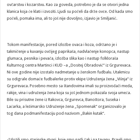
ovčarstvu i kozarstvu. Kao za goveda, potrebno je da se otvori jedna
klanica koja će klati i izvoziti. Ljudi su počeli da drže ovce. Od kada smo
počeli, pomaka ima, ali to još nije dovoljno, izjavio je Smiljanić.
Tokom manifestacije, pored izložbe ovaca i koza, održano je i
takmičenje u kuvanju ovčijeg paprikaša, nadvlačenje konopca, nastup
glumaca, pesnika i pevača, izložba slika kao i nastup folkloraša
Kulturnog centra Martinci i KUD –a „Dositej Obradović“ iz Grgurevaca.
Ni ove godine nije izostalo nadmetanje u ženskom fudbalu. Utakmicu
su odigrale domaće fudbalerke protiv ekipe Udruženja žena „Višnja“ iz
Grgurevaca. Posebno mesto sa štandovima imali su proizvođači meda,
rakije, vina i udruženja žena koja su još jednom pokazala svoja umeća.
Bile su prisutne žene iz Rakovca, Grgurevca, Banoštora, Suseka i
Laćarka, a ležimarsko Udruženje žena „Spomenak“ organizovalo je
tog dana podmanifestaciju pod nazivom „Bakin kutak“.
-Izložili smo starinske stvari, koje smo našli čak i na tavanu. Pravili smo