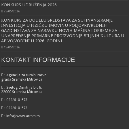
KONKURS UDRUŽENJA 2026
25/05/2026
КONКURS ZA DODELU SREDSTAVA ZA SUFINANSIRANJE
INVESTICIJA U FIZIČКU IMOVINU POLJOPRIVREDNIH
GAZDINSTAVA ZA NABAVКU NOVIH MAŠINA I OPREME ZA
UNAPREĐENJE PRIMARNE PROIZVODNJE BILJNIH КULTURA U
AP VOJVODINI U 2026. GODINI
15/05/2026
KONTAKT INFORMACIJE
:
Agencija za ruralni razvoj
grada Sremska Mitrovica
:
Svetog Dimitrija br. 6,
22000 Sremska Mitrovica
:
022/610-573
:
022/610-573
:
info@www.arrsm.rs