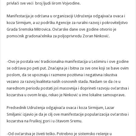
privlači sve veći broj ljudi širom Vojvodine.
Manifestacija je održana u organizaciji Udruženja odgajivača ovaca i
koza Sirmijum, a uz podršku Agencije za ruralni razvoj i pokroviteljstvo
Grada Sremska Mitrovica. Ovčarske dane ove godine otvorio je
pomoćnik gradonačelnika za poljoprivredu Zoran Ninković.
-Ovo je postala već tradicionalna manifestacija u Ležimiru i ove godine
se održava po peti put. Značajna je i bitna za sve one koji se bave ovim
poslom, da se upoznaju i razmene pozitivna i negativna iskustva
vezano za razvoj kvaliteta naših osnovnih stada. Nadam se da će u
narednom periodu postati još masovnija i doprineti razvoju ovčarstva i
kozarstva u ovom kraju, rekao je Ninković u ime lokalne samouprave.
Predsednik Udruženja odgajivača ovaca i koza Sirmijum, Lazar
Smiljanić izjavio je da je cilj ove manifestacije popularizacija ovčarstva i
kozarstva na Fruškoj gori i u čitavom Sremu.
-Od ovčarstva je živeti teško. Potrebno je sistemsko rešenje u