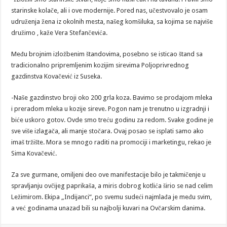
starinske kolače, ali i ove modernije. Pored nas, učestvovalo je osam
udruženja žena iz okolnih mesta, našeg komšiluka, sa kojima se najviše
družimo , kaže Vera Stefančevića.
Među brojnim izložbenim štandovima, posebno se isticao štand sa
tradicionalno pripremljenim kozijim sirevima Poljoprivrednog
gazdinstva Kovačević iz Suseka.
-Naše gazdinstvo broji oko 200 grla koza. Bavimo se prodajom mleka
i preradom mleka u kozije sireve. Pogon nam je trenutno u izgradnji i
biće uskoro gotov. Ovde smo treću godinu za redom. Svake godine je
sve više izlagača, ali manje stočara. Ovaj posao se isplati samo ako
imaš tržište. Mora se mnogo raditi na promociji i marketingu, rekao je
Sima Kovačević.
Za sve gurmane, omiljeni deo ove manifestacije bilo je takmičenje u
spravljanju ovčijeg paprikaša, a miris dobrog kotlića širio se nad celim
Ležimirom. Ekipa „Indijanci“, po svemu sudeći najmlađa je među svim,
a već godinama unazad bili su najbolji kuvari na Ovčarskim danima.